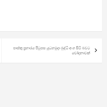
පාස්කු ප්‍රහාරය පිටුපස යුධහමුදා බුද්ධි අංශ සිටි බවට
චෝදනාවක්