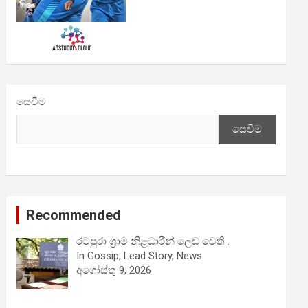
සෙවීම
සෙවීම
Recommended
රටපුරා ග්‍රාම නිළධාරීන් ලෙඩ වෙති .
In Gossip, Lead Story, News
අගෝස්තු 9, 2026