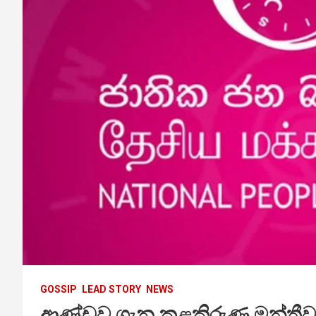
GOSSIP
LEAD STORY
NEWS
ආණ්ඩුව ගැන කළකිරුණු මන්ත්‍රී