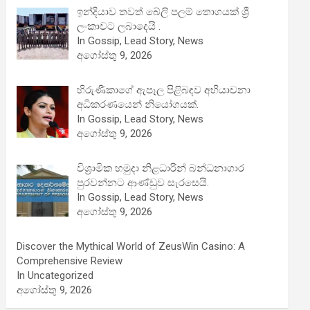
ඉන්දියාව තවත් බේලි පලම් තොගයක් ශ්‍රී
ලංකාවට ලබාදෙයි .
In Gossip, Lead Story, News
අගෝස්තු 9, 2026
හිරුණිකාගේ ඇපෑල පිළිබඳව අභියාචනා
අධිකරණයෙන් නියෝගයක්.
In Gossip, Lead Story, News
අගෝස්තු 9, 2026
විශ්‍රාමික හමුදා නිළධාරින් බන්ධනාගාර
පුරවන්නට ආණ්ඩුව සැරසෙයි.
In Gossip, Lead Story, News
අගෝස්තු 9, 2026
Discover the Mythical World of ZeusWin Casino: A
Comprehensive Review
In Uncategorized
අගෝස්තු 9, 2026