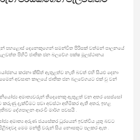
රුන් පහළොස් දෙනෙකුගෙන් සමන්විත පිරිසක් වත්මන් පාලනයේ
 පැලවත්ත පිහිටි ජාතික ජන බලවේග පක්ෂ මූලස්ථානය
ජනය කරනා කිසිත් ඇතුළත්ව නැති බවත් එහි සියළු දෙනා
රමෛන් අවසාන කාලයේ ජාතික ජන බලවේගයට එක් වු වන්
නියෝජ්‍ය අමාත්‍යවරුන් තිදෙනෙකු ඇතුළත් වන අතර සෙස්සෝ
්‍යට කරුණු දැක්වීමට පවා අවස්ථා අහිමිකර ඇති අතර, ඉහළ
අතිබව දේශපාලන ආරංචි මාර්ග පවසයි .
ෝජ්‍ය අමාත්‍ය අරුණ ජයසේකර ධූ‍රයෙන් ඉවත්විය යුතු බවට
බඳවද මෙම මන්ත්‍රී වරුන් සිය නොසතුට පලකර ඇත .