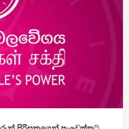
වරුන් පිරිසකගෙන් පැලවත්තට