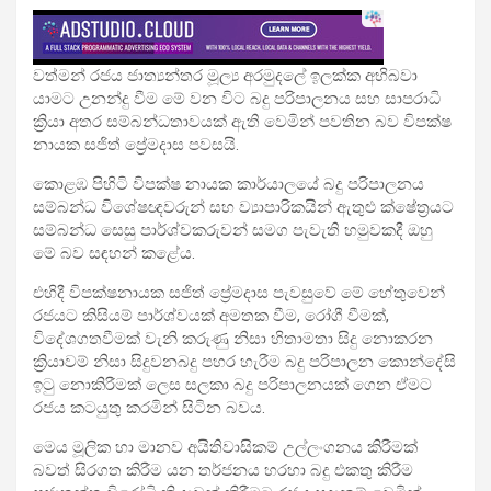
වත්මන් රජය ජාත්‍යන්තර මූල්‍ය අරමුදලේ ඉලක්ක අභිබවා
යාමට උනන්දු වීම මේ වන විට බදු පරිපාලනය සහ සාපරාධි
ක්‍රියා අතර සම්බන්ධතාවයක් ඇති වෙමින් පවතින බව විපක්ෂ
නායක සජිත් ප්‍රේමදාස පවසයි.
කොළඹ පිහිටි විපක්ෂ නායක කාර්යාලයේ බදු පරිපාලනය
සම්බන්ධ විශේෂඥවරුන් සහ ව්‍යාපාරිකයින් ඇතුළු ක්ෂේත්‍රයට
සම්බන්ධ සෙසු පාර්ශ්වකරුවන් සමග පැවැති හමුවකදී ඔහු
මේ බව සඳහන් කළේය.
එහිදී විපක්ෂනායක සජිත් ප්‍රේමදාස පැවසුවේ මේ හේතුවෙන්
රජයට කිසියම් පාර්ශ්වයක් අමතක වීම, රෝගී වීමක්,
විදේශගතවීමක් වැනි කරුණු නිසා හිතාමතා සිදු නොකරන
ක්‍රියාවම් නිසා සිදුවනබදු පහර හැරීම බදු පරිපාලන කොන්දේසි
ඉටු නොකිරීමක් ලෙස සලකා බදු පරිපාලනයක් ගෙන ඒමට
රජය කටයුතු කරමින් සිටින බවය.
මෙය මූලික හා මානව අයිතිවාසිකම් උල්ලංගනය කිරීමක්
බවත් සිරගත කිරීම යන තර්ජනය හරහා බදු එකතු කිරීම