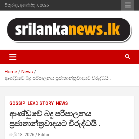
Skip
සිකුරාදා, අගෝස්තු 7, 2026
to
content
Sri Lanka News
Home
News
ආණ්ඩුවේ බදු පරිපාලනය ප්‍රජාතාන්ත්‍රවාදයට විරුද්ධයි .
GOSSIP
LEAD STORY
NEWS
ආණ්ඩුවේ බදු පරිපාලනය
ප්‍රජාතාන්ත්‍රවාදයට විරුද්ධයි .
මැයි 18, 2026
Editor