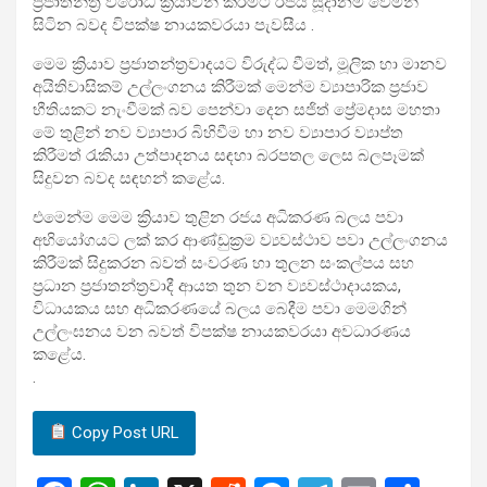
ප්‍රජාතන්ත්‍ර විරෝධි ක්‍රියාවන් කිරීමට රජය සූදානම් වෙමින්
සිටින බවද විපක්ෂ නායකවරයා පැවසීය .
මෙම ක්‍රියාව ප්‍රජාතන්ත්‍රවාදයට විරුද්ධ වීමත්, මූලික හා මානව
අයිතිවාසිකම් උල්ලංගනය කිරීමක් මෙන්ම ව්‍යාපාරික ප්‍රජාව
භීතියකට නැංවීමක් බව පෙන්වා දෙන සජිත් ප්‍රේමදාස මහතා
මේ තුළින් නව ව්‍යාපාර බිහිවීම හා නව ව්‍යාපාර ව්‍යාප්ත
කිරීමත් රැකියා උත්පාදනය සඳහා බරපතල ලෙස බලපෑමක්
සිදුවන බවද සඳහන් කළේය.
එමෙන්ම මෙම ක්‍රියාව තුළින රජය අධිකරණ බලය පවා
අභියෝගයට ලක් කර ආණ්ඩුක්‍රම ව්‍යවස්ථාව පවා උල්ලංගනය
කිරීමක් සිදුකරන බවත් සංවරණ හා තුලන සංකල්පය සහ
ප්‍රධාන ප්‍රජාතන්ත්‍රවාදී ආයත තුන වන ව්‍යවස්ථාදායකය,
විධායකය සහ අධිකරණයේ බලය බෙදීම පවා මෙමගින්
උල්ලංඝනය වන බවත් විපක්ෂ නායකවරයා අවධාරණය
කළේය.
.
Copy Post URL