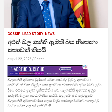
GOSSIP
LEAD STORY
NEWS
අළුත් බල ශක්ති ඇමති බය හිතෙනා
කතාවක් කියයි
අප්‍රේල් 22, 2026
Editor
බලශක්ති අමාත්‍ය ධුරයහි වෙනසක් සිදු වුවද, අත්‍යවශ්‍ය
සේවාවන් වන විදුලිය සහ ඉන්ධන ජනතාවට අඛණ්ඩව ලබා
දීමේ රජයේ මූලික ප්‍රතිපත්තිය බව බලශක්ති අමාත්‍ය අනුර
කරුණාතිලක අවධාරණය කරයි. ඔහු මේ බව පැවසූවේ
බලශක්ති අමාත්‍යවරයා ලෙස වැඩ භාරගැනීමෙන් අනතුරුව
මාධ්‍ය වෙත අදහස් දක්වමිනි .