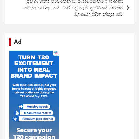
ප්‍රවීණ හින්දි පරිවර්තක ඩී. පී. සමරසිංහගේ සාහිත්‍ය
k
p
මෙහෙවර ඇගයේ . ‘කර්නල් හැපී’ ග්‍රන්ථයේ නවතම
මුද්‍රණයද එදින නිකුත් වේ.
Ad