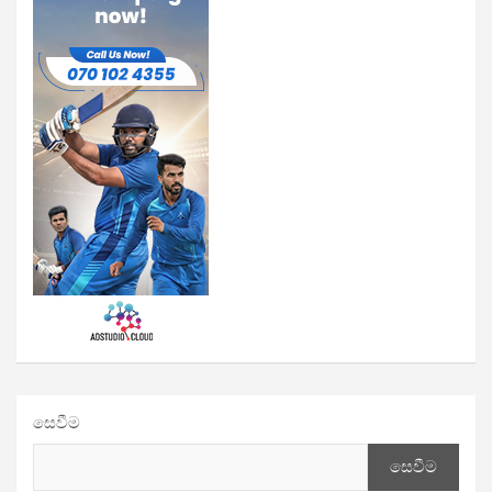
සෙවීම
සෙවීම