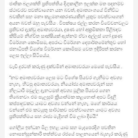
ජාතික බලශක්ති ප්‍රතිපත්තිය දිගුකාලීන ඉලක්ක මත පදනම්ව
ස්ථාවරව පවත්වාගෙන යන බවත්, අමාත්‍යාංශයේ විනිවිධ
බවකින් සහ මනා කළමනාකරණයකින් යුතුව පවත්වාගෙන්
අයන බවත් ඔහු පැවසීය . විපක්ෂය එල්ල කරන විවේචනවලට
ප්‍රතිචාර දැක්වූ අමාත්‍යවරයා, දූෂණ හෝ අක්‍රමිකතා පිළිබඳව
කිසියම් නිශ්චිත සාක්ෂියක් ඇත්නම් ඒවා අල්ලස් හෝ දූෂණ
විමර්ශන කොමිසම, අපරාධ විමර්ශන දෙපාර්තමේන්තුව හෝ
ජනාධිපති විශේෂ විමර්ශන කොමිසම වෙත ඉදිරිපත් කරනා
ලෙස ඉල්ලා සිටියේය.
වැඩි දුරටත් කරුණු දක්වමින් අමාත්‍යවරයා මෙසේ පැවසීය .
“නව අමාත්‍යවරයා ලෙස මට විශේෂ පියවර ගැනීමට අවශ්‍ය
නැහැ. හිටපු අමාත්‍යවරයා, නියෝජ්‍ය අමාත්‍යවරුන් සහ
නිලධාරී මඩුල්ල දැනටමත් අවශ්‍ය මූලික පියවර ගෙන
තිබෙනවා. එම සැලසුම් ක්‍රියාත්මක කළහොත් අපට විදුලි
කප්පාදුවකට යාමට අවශ්‍ය වන්නේ නැහැ. මගේ කාර්යය
වන්නේ එම කටයුතු සාර්ථකව පවත්වාගෙන යාමට අවශ්‍ය
ප්‍රතිපත්තිමය සහ රාජ්‍ය මැදිහත් වීම ලබා දීමයි.”
ගෝලීය ඉන්ධන මිල ඉහළ යාම සහ මැදපෙරදිග පවතින
නොසන්සුන්කාරී තත්ත්වය රජයේ පාලනයෙන් බැහැර කරුණු