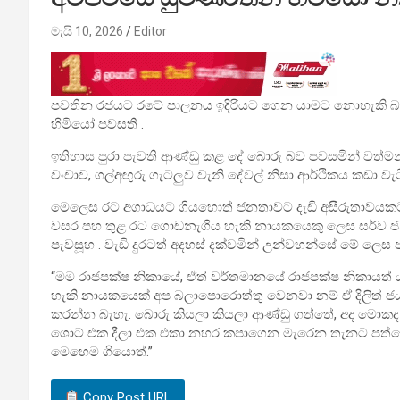
මැයි 10, 2026
Editor
පවතින රජයට රටේ පාලනය ඉදිරියට ගෙන යාමට නොහැකි බව ම
හිමියෝ පවසති .
ඉතිහාස පුරා පැවති ආණ්ඩු කළ දේ බොරු බව පවසමින් වත්ම
වංචාව, ගල්අඟුරු ගැටලුව වැනි දේවල් නිසා ආර්ථිකය කඩා ව
මෙලෙස රට අගාධයට ගියහොත් ජනතාවට දැඩි අසීරුතාවයකට මු
වසර පහ තුළ රට ගොඩනැගිය හැකි නායකයෙකු ලෙස සර්ව ජන
පැවසූහ . වැඩි දුරටත් අදහස් දක්වමින් උන්වහන්සේ මේ ලෙස ප
“මම රාජපක්ෂ නිකායේ, ඒත් වර්තමානයේ රාජපක්ෂ නිකායත් 
හැකි නායකයෙක් අප බලාපොරොත්තු වෙනවා නම් ඒ දිලිත් ජය
කරන්න බැහැ. බොරු කියලා කියලා ආණ්ඩු ගත්තේ, අද මොකද
ශොට් එක දීලා එක එකා නහර කපාගෙන මැරෙන තැනට පත්ව
මෙහෙම ගියොත්.”
Copy Post URL