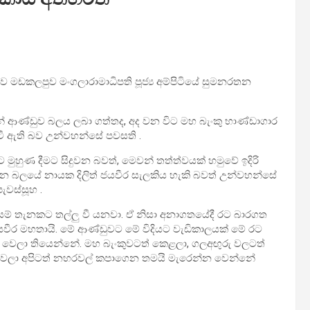
ඩකලපුව මංගලාරාමාධිපති පූජ්‍ය අම්පිටියේ සුමනරතන
න් ආණ්ඩුව බලය ලබා ගත්තද, අද වන විට මහ බැංකු භාණ්ඩාගාර
ැටී ඇති බව උන්වහන්සේ පවසති .
හුණ දීමට සිදුවන බවත්, මෙවන් තත්ත්වයක් හමුවේ ඉදිරි
 බලයේ නායක දිලිත් ජයවීර සැලකිය හැකි බවත් උන්වහන්සේ
ැවස්සූහ .
යම් තැනකට තල්ලු වී යනවා. ඒ නිසා අනාගතයේදී රට බාරගත
වීර මහතායි. මේ ආණ්ඩුවට මේ විදියට වැඩිකාලයක් මේ රට
 වෙලා තියෙන්නේ. මහ බැංකුවටත් කෙළලා, ගලඅඟුරු වලටත්
ෙලා අපිටත් නහරවල් කපාගෙන තමයි මැරෙන්න වෙන්නේ