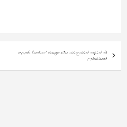
තලපති විජේගේ ජයග්‍රහණය වෙනුවෙන් හැටන් හී
උත්සවයක්