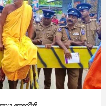
කාය අතහරිති