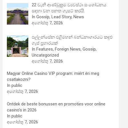
22 වැනි ආණ්ඩුක්‍රම ව්‍යවස්ථා සංශෝධනය
සඳහා වන පනත ගැසට් කරයි.
In Gossip, Lead Story, News
අගෝස්තු 7, 2026
පල්ලන්සේන එළිමහන් බන්ධනාගාරයට කදුළු
ගෑස් ප්‍රහාරයක්
In Features, Foreign News, Gossip,
Uncategorized
අගෝස්තු 7, 2026
Magyar Online Casino VIP program: miért éri meg
csatlakozni?
In public
අගෝස්තු 7, 2026
Ontdek de beste bonussen en promoties voor online
casino’s in 2026
In public
අගෝස්තු 7, 2026