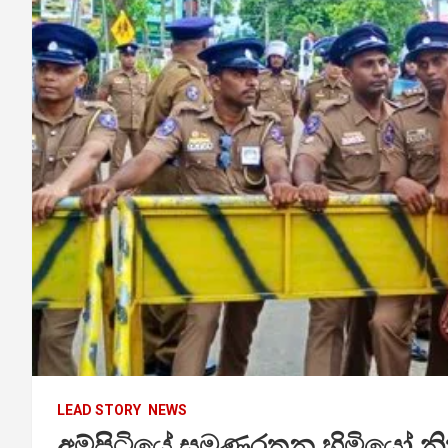
LEAD STORY
NEWS
අම්පිටියේ සුමණරතන හිමියෝ නි