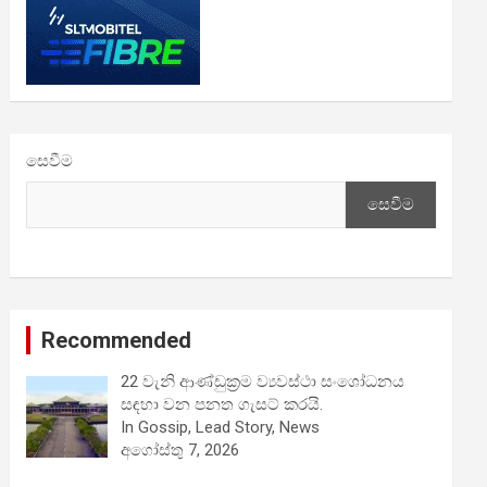
සෙවීම
සෙවීම
Recommended
22 වැනි ආණ්ඩුක්‍රම ව්‍යවස්ථා සංශෝධනය
සඳහා වන පනත ගැසට් කරයි.
In Gossip, Lead Story, News
අගෝස්තු 7, 2026