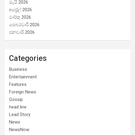
මැයි 2026
අප්‍රේල් 2026
මාර්තු 2026
පෙබරවාරි 2026
ජනවාරි 2026
Categories
Business
Entertainment
Features
Foreign News
Gossip
head line
Lead Story
News
NewsNow