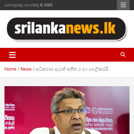
Skip
සෙනසුරාදා, අගෝස්තු 8, 2026
to
content
Sri Lanka News
Home
News
අධිකරණ ඇමති අතීත වංචා හෙළිකරයි.