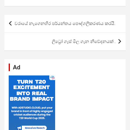
a
h
n
e
es
el
m
h
ce
at
ke
d
se
e
ail
ar
b
s
dI
di
n
gr
e
ලිපි
වරායේ නැගෙනහිර පර්යන්තය පෞද්ගලීකරණය කරයි.
o
A
n
t
g
a
යාත්‍රණය
o
p
er
m
ලිට්‍රෝ ගෑස් මිල ගැන නිවේදනයක් .
k
p
Ad