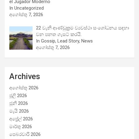
el Jugador Moderno
In Uncategorized
අගෝස්තු 7, 2026
22 වැනි ආණ්ඩුක්‍රම ව්‍යවස්ථා සංශෝධනය සඳහා
වන පනත ගැසට් කරයි.
In Gossip, Lead Story, News
අගෝස්තු 7, 2026
Archives
අගෝස්තු 2026
ජූලි 2026
ජූනි 2026
මැයි 2026
අප්‍රේල් 2026
මාර්තු 2026
පෙබරවාරි 2026