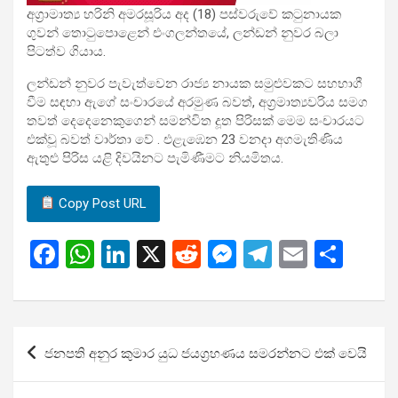
අග්‍රාමාත්‍ය හරිනි අමරසූරිය අද (18) පස්වරුවේ කටුනායක
ගුවන් තොටුපොළෙන් එංගලන්තයේ, ලන්ඩන් නුවර බලා
පිටත්ව ගියාය.
ලන්ඩන් නුවර පැවැත්වෙන රාජ්‍ය නායක සමුළුවකට සහභාගී
වීම සඳහා ඇගේ සංචාරයේ අරමුණ බවත්, අග්‍රමාත්‍යවරිය සමග
තවත් දෙදෙනෙකුගෙන් සමන්විත දූත පිරිසක් මෙම සංචාරයට
එක්වූ බවත් වාර්තා වේ . එළැඹෙන 23 වනදා අගමැතිණිය
ඇතුළු පිරිස යළි දිවයිනට පැමිණීමට නියමිතය.
Copy Post URL
F
W
Li
X
R
M
T
E
S
a
h
n
e
es
el
m
h
ce
at
ke
d
se
e
ail
ar
b
s
dI
di
n
gr
e
ලිපි
ජනපති අනුර කුමාර යුධ ජයග්‍රහණය සමරන්නට එක් වෙයි
o
A
n
t
g
a
යාත්‍රණය
o
p
er
m