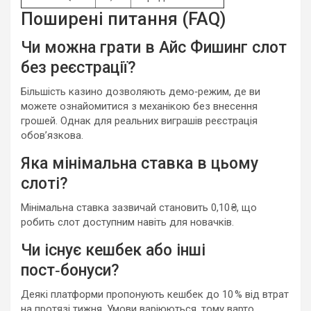
Поширені питання (FAQ)
Чи можна грати в Айс Фишинг слот
без реєстрації?
Більшість казино дозволяють демо‑режим, де ви
можете ознайомитися з механікою без внесення
грошей. Однак для реальних виграшів реєстрація
обов’язкова.
Яка мінімальна ставка в цьому
слоті?
Мінімальна ставка зазвичай становить 0,10 ₴, що
робить слот доступним навіть для новачків.
Чи існує кешбек або інші
пост‑бонуси?
Деякі платформи пропонують кешбек до 10 % від втрат
на протязі тижня. Умови варіюються, тому варто