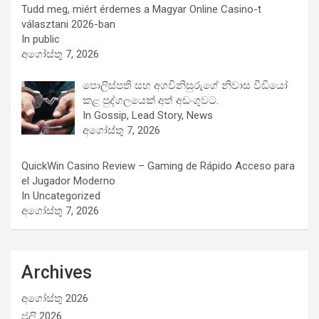
Tudd meg, miért érdemes a Magyar Online Casino-t
választani 2026-ban
In public
අගෝස්තු 7, 2026
පොලිස්පති සහ අගවිනිසුරුගේ නිවාස වීඩියෝ
කළ පුද්ගලයෙක් අත් අඩංගුවට.
In Gossip, Lead Story, News
අගෝස්තු 7, 2026
QuickWin Casino Review – Gaming de Rápido Acceso para
el Jugador Moderno
In Uncategorized
අගෝස්තු 7, 2026
Archives
අගෝස්තු 2026
ජූලි 2026