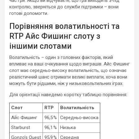
час гри. Якщо ви відчуваєте, що гра виходить з‑під
контролю, зверніться до служби підтримки – вони
готові допомогти.
Порівняння волатильності та
RTP Айс Фишинг слоту з
іншими слотами
Волатильність – один з головних факторів, який
впливає на ваші очікування щодо виграшів. Айс Фишинг
слот має середньо‑високу волатильність, що означає
реалістичний шанс отримати великі виплати, хоча вони
можуть бути рідшими, ніж у низьковольтильних іграх.
Для орієнтації наведемо коротку таблицю порівняння:
Слот
RTP
Волатильність
Айс Фишинг
96,5 %
Середньо‑висока
Starburst
96,1 %
Низька
Gonzo’s Quest
95,9 %
Середня