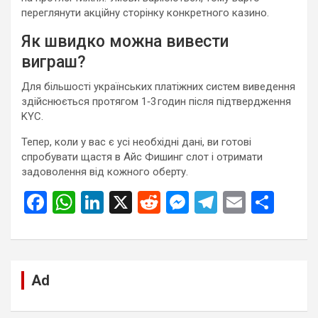
переглянути акційну сторінку конкретного казино.
Як швидко можна вивести
виграш?
Для більшості українських платіжних систем виведення
здійснюється протягом 1‑3 годин після підтвердження
KYC.
Тепер, коли у вас є усі необхідні дані, ви готові
спробувати щастя в Айс Фишинг слот і отримати
задоволення від кожного оберту.
F
W
Li
X
R
M
T
E
S
a
h
n
e
es
el
m
h
ce
at
ke
d
se
e
ail
ar
b
s
dI
di
n
gr
e
Ad
o
A
n
t
g
a
o
p
er
m