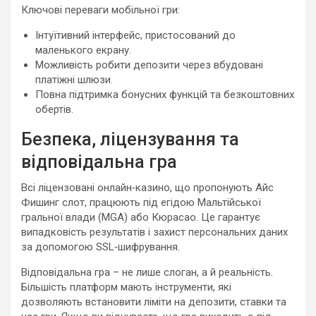
Ключові переваги мобільної гри:
Інтуїтивний інтерфейс, пристосований до
маленького екрану.
Можливість робити депозити через вбудовані
платіжні шлюзи.
Повна підтримка бонусних функцій та безкоштовних
обертів.
Безпека, ліцензування та
відповідальна гра
Всі ліцензовані онлайн‑казино, що пропонують Айс
Фишинг слот, працюють під егідою Мальтійської
гральної влади (MGA) або Кюрасао. Це гарантує
випадковість результатів і захист персональних даних
за допомогою SSL‑шифрування.
Відповідальна гра – не лише слоган, а й реальність.
Більшість платформ мають інструменти, які
дозволяють встановити ліміти на депозити, ставки та