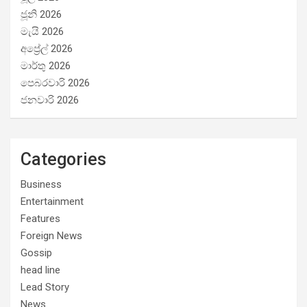
ජූනි 2026
මැයි 2026
අප්‍රේල් 2026
මාර්තු 2026
පෙබරවාරි 2026
ජනවාරි 2026
Categories
Business
Entertainment
Features
Foreign News
Gossip
head line
Lead Story
News