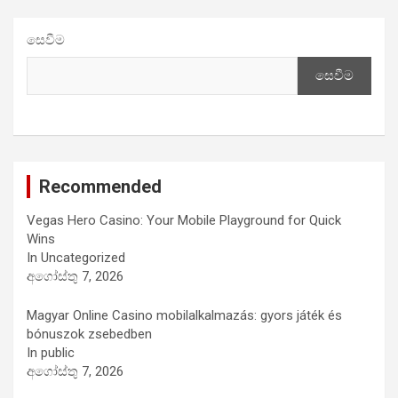
k
p
සෙවීම
සෙවීම
Recommended
Vegas Hero Casino: Your Mobile Playground for Quick
Wins
In Uncategorized
අගෝස්තු 7, 2026
Magyar Online Casino mobilalkalmazás: gyors játék és
bónuszok zsebedben
In public
අගෝස්තු 7, 2026