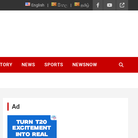
English
සිංහල
தமிழ்
STORY
NEWS
SPORTS
NEWSNOW
Ad