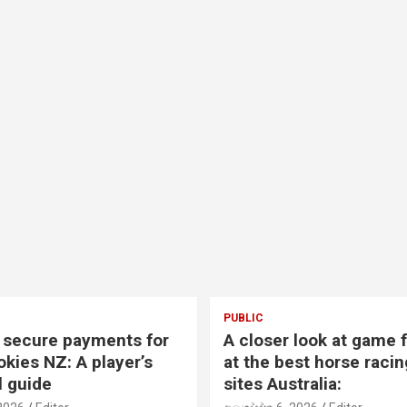
PUBLIC
 secure payments for
A closer look at game 
okies NZ: A player’s
at the best horse racin
l guide
sites Australia: