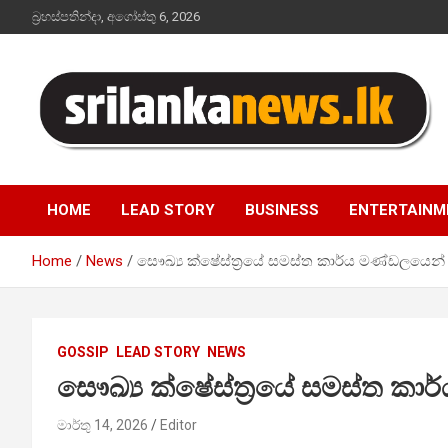
Skip
බ්‍රහස්පතින්දා, අගෝස්තු 6, 2026
to
content
Sri Lanka News
HOME
LEAD STORY
BUSINESS
ENTERTAINM
Home
News
සෞඛ්‍ය ක්ෂේස්ත්‍රයේ සමස්ත කාර්ය මණ්ඩලයෙන්
GOSSIP
LEAD STORY
NEWS
සෞඛ්‍ය ක්ෂේස්ත්‍රයේ සමස්ත කා
මාර්තු 14, 2026
Editor