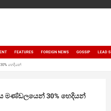
ENT
FEATURES
FOREIGN NEWS
GOSSIP
LEAD 
 30% හෙදියන්
ර්ය මණ්ඩලයෙන් 30% හෙදියන්