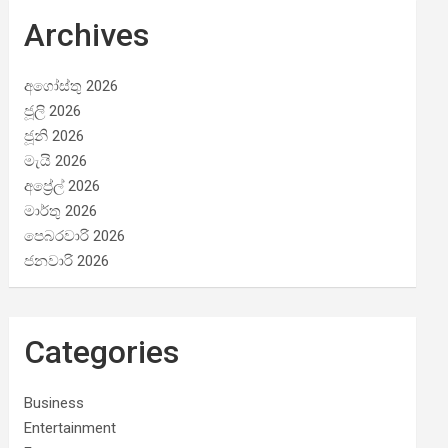
Archives
අගෝස්තු 2026
ජූලි 2026
ජූනි 2026
මැයි 2026
අප්‍රේල් 2026
මාර්තු 2026
පෙබරවාරි 2026
ජනවාරි 2026
Categories
Business
Entertainment