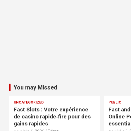
You may Missed
UNCATEGORIZED
PUBLIC
Fast Slots : Votre expérience
Fast and
de casino rapide‑fire pour des
Online P
gains rapides
essentia