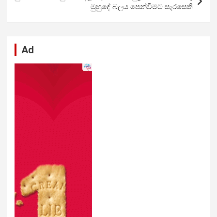
k
p
මුහුදේ බලය පෙන්වීමට සැරසෙති
Ad