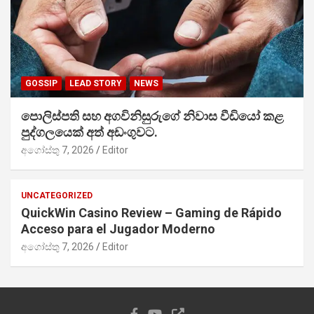
GOSSIP
LEAD STORY
NEWS
පොලිස්පති සහ අගවිනිසුරුගේ නිවාස වීඩියෝ කළ
පුද්ගලයෙක් අත් අඩංගුවට.
අගෝස්තු 7, 2026
Editor
UNCATEGORIZED
QuickWin Casino Review – Gaming de Rápido
Acceso para el Jugador Moderno
අගෝස්තු 7, 2026
Editor