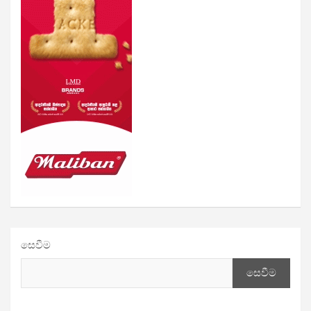
සෙවීම
සෙවීම