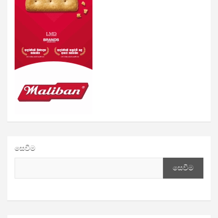
සෙවීම
සෙවීම