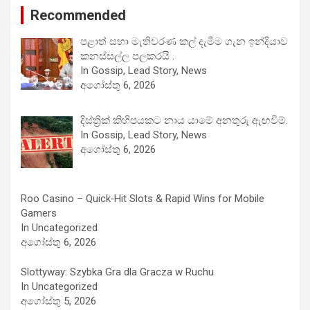
Recommended
පළාත් සභා මැතිවරණ කල් දැමීම ගැන ඉන්දියාව
කනස්සල්ල පලකරයි .
In Gossip, Lead Story, News
අගෝස්තු 6, 2026
දිස්ත්‍රික් කිහිපයකට නාය යාමේ අනතුරු ඇඟවීම්.
In Gossip, Lead Story, News
අගෝස්තු 6, 2026
Roo Casino – Quick‑Hit Slots & Rapid Wins for Mobile
Gamers
In Uncategorized
අගෝස්තු 6, 2026
Slottyway: Szybka Gra dla Gracza w Ruchu
In Uncategorized
අගෝස්තු 5, 2026