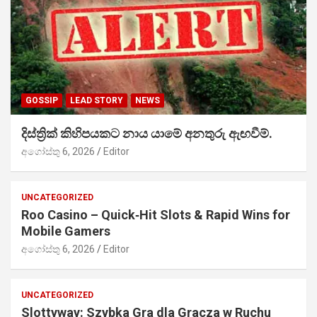
GOSSIP
LEAD STORY
NEWS
දිස්ත්‍රික් කිහිපයකට නාය යාමේ අනතුරු ඇඟවීම්.
අගෝස්තු 6, 2026
Editor
UNCATEGORIZED
Roo Casino – Quick‑Hit Slots & Rapid Wins for
Mobile Gamers
අගෝස්තු 6, 2026
Editor
UNCATEGORIZED
Slottyway: Szybka Gra dla Gracza w Ruchu