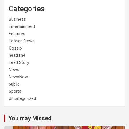
Categories
Business
Entertainment
Features
Foreign News
Gossip
head line
Lead Story
News
NewsNow
public
Sports
Uncategorized
You may Missed