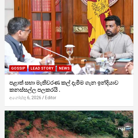
GOSSIP
LEAD STORY
NEWS
පළාත් සභා මැතිවරණ කල් දැමීම ගැන ඉන්දියාව
කනස්සල්ල පලකරයි .
අගෝස්තු 6, 2026
Editor