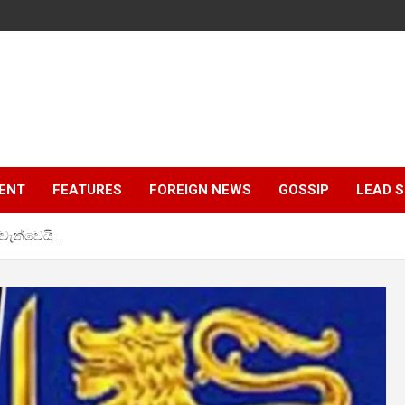
ENT
FEATURES
FOREIGN NEWS
GOSSIP
LEAD 
ැවැත්වෙයි .