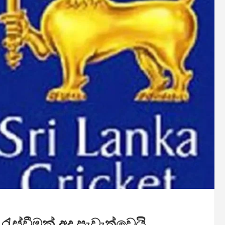
භා රැස්වීමක් අද පැවැත්වෙයි .