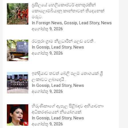
බ්‍රසීලයේ හෙලිකොප්ටර් අනතුරකින්
කොලොම්බියානු කාන්තාවන් තිදෙනෙක්
මරුට.
In Foreign News, Gossip, Lead Story, News
අගෝස්තු 9, 2026
රටපුරා ග්‍රාම නිළධාරීන් ලෙඩ වෙති .
In Gossip, Lead Story, News
අගෝස්තු 9, 2026
ඉන්දියාව තවත් බේලි පලම් තොගයක් ශ්‍රී
ලංකාවට ලබාදෙයි .
In Gossip, Lead Story, News
අගෝස්තු 9, 2026
හිරුණිකාගේ ඇපෑල පිළිබඳව අභියාචනා
අධිකරණයෙන් නියෝගයක්.
In Gossip, Lead Story, News
අගෝස්තු 9, 2026