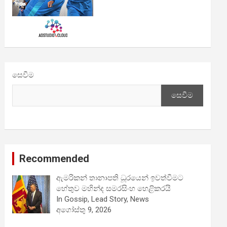
සෙවීම
සෙවීම
Recommended
ඇමරිකන් තානාපති ධූරයෙන් ඉවත්වීමට
හේතුව මහින්ද සමරසිංහ හෙළිකරයි
In Gossip, Lead Story, News
අගෝස්තු 9, 2026