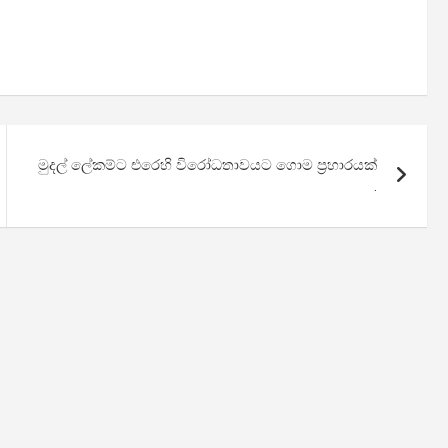
මුදල් ලේකම්ට එරෙහි විරෝධතාවයට ගොම ප්‍රහාරයක්
.