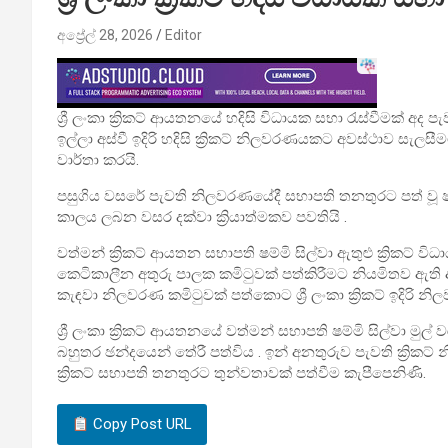
අප්‍රේල් 28, 2026
Editor
ශ්‍රී ලංකා ක්‍රිකට් ආය­ත­නයේ හදිසි විධා­යක සභා රැස්වී­මක් අද ප
ඉල්ලා අස්වී ඉදිරි හදිසි ක්‍රිකට් නිල­ව­ර­ණ­ය­කට අව­ස්ථාව සැල
වාර්තා කරයි.
පසු­ගිය වසරේ පැවති නිල­ව­ර­ණ‍යේදී සභා­පති තන­තු­රට පත් වූ ෂ
කාලය ලබන වසර දක්වා ක්‍රියා­ත්ම­කව පව­තියි .
වත්මන් ක්‍රිකට් ආය­තන සභා­පති ෂම්මි සිල්වා ඇතුළු ක්‍රිකට් විධා
කෙටි­කා­ලීන අතුරු පාලක කමි­ටු­වක් පත්කිරී­මට නිය­මි­තව ඇත
කැඳවා නිල­ව­රණ කමි­ටු­වක් පත්කොට ශ්‍රී ලංකා ක්‍රිකට් ඉදිරි න
ශ්‍රී ලංකා ක්‍රිකට් ආය­ත­නයේ වත්මන් සභා­පති ෂම්මි සිල්වා මුල
බහු­තර ඡන්ද­යෙන් තේරී පත්විය . ඉන් අන­තු­රුව පැවති ක්‍රික
ක්‍රිකට් සභා­පති තන­තු­රට තුන්ව­තා­වක් පත්වීම කැපී­පෙ­නිණි.
Copy Post URL