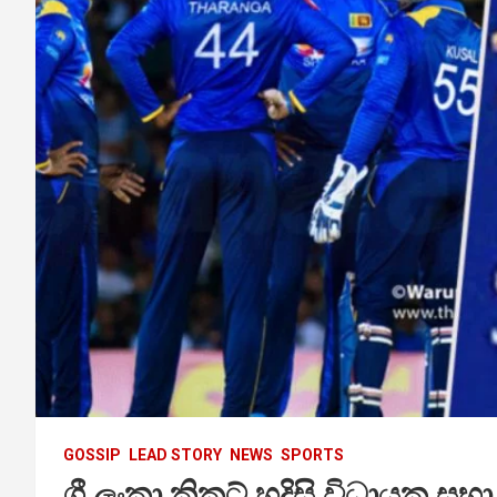
GOSSIP
LEAD STORY
NEWS
SPORTS
ශ්‍රී ලංකා ක්‍රිකට් හදිසි විධායක ස