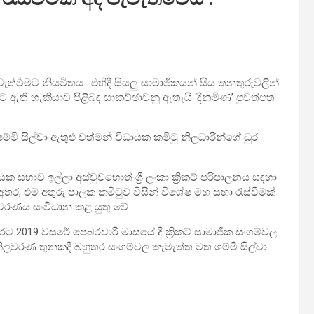
ැවැත්වීමට නියමිතය . එහිදී සියලු සාමා­ජි­ක­යන් සිය තන­තු­රු­ව­ලින්
­සීමට ඇති හැකියාව පිළි­බඳ සාක­ච්ඡා­වනු ඇතැයි ‘දිනමිණ’ පුවත්පත
ම්මි සිල්වා ඇතුළු වත්මන් විධා­යක කමිටු නිල­ධා­රීන්ගේ ධුර
­යක සභා­ව ඉල්ලා අස්වුවහොත් ශ්‍රී ලංකා ක්‍රිකට් පරි­පා­ල­නය සඳහා
ි අතර, එම අතුරු පාලක කමි­ටුව විසින් විශේෂ මහ සභා රැස්වී­මක්
ිල­ව­ර­ණය සංවි­ධාන කළ යුතු වේ.
් වරට 2019 වසරේ පෙබ­ර­වාරි මාසයේ දී ක්‍රිකට් සාමා­ජික සංග­ම්වල
ට් නිලවරණ තුනකදී බහු­තර සංග­ම්වල කැමැත්ත මත ශම්මි සිල්වා