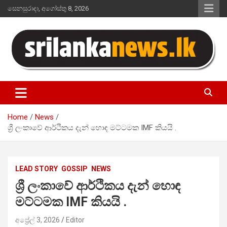
Skip
සෙනසුරාදා, අගෝස්තු 8, 2026
to
content
Sri Lanka News
Home
News
ශ්‍රී ලංකාවේ ආර්ථිකය දැන් හොඳ මට්ටමක IMF කියයි .
LEAD STORY
GOSSIP
NEWS
ශ්‍රී ලංකාවේ ආර්ථිකය දැන් හොඳ
මට්ටමක IMF කියයි .
අප්‍රේල් 3, 2026
Editor