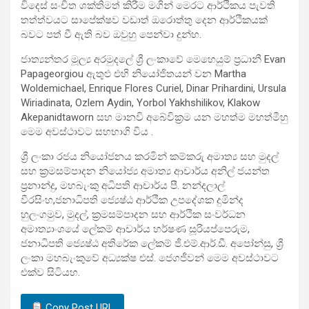
විදෙස් සංචිත ශක්තිමත් කිරීම මගින් මෙරට ආර්ථිකය පැවති
තත්ත්වයට සාපේක්ෂව වඩාත් ඔරොත්තු දෙන ආර්ථිකයක්
බවට පත් වී ඇති බව ඔවුහු පෙන්වා දුන්හ.
ජාත්‍යන්තර මූල්‍ය අරමුදලේ ශ්‍රී ලංකාවේ මෙහෙයුම් ප්‍රධානී Evan
Papageorgiou ඇතුළු එහි නියෝජිතයන් වන Martha
Woldemichael, Enrique Flores Curiel, Dinar Prihardini, Ursula
Wiriadinata, Ozlem Aydin, Yorbol Yakhshilikov, Klakow
Akepanidtaworn සහ මානවි අබේවික්‍රම යන මහත්ම මහත්මීහු
මෙම අවස්ථාවට සහභාගි විය .
ශ්‍රී ලංකා රජය නියෝජනය කරමින් කම්කරු අමාත්‍ය සහ මුදල්
සහ ක්‍රමසම්පාදන නියෝජ්‍ය අමාත්‍ය ආචාර්ය අනිල් ජයන්ත
ප්‍රනාන්දු, මහබැංකු අධිපති ආචාර්ය පී. නන්දලාල්
වීරසිංහ,ජනාධිපති ජ්‍යෙෂ්ඨ ආර්ථික උපදේශක දුමින්ද
හුලංගමුව, මුදල්, ක්‍රමසම්පාදන සහ ආර්ථික සංවර්ධන
අමාත්‍යාංශයේ ලේකම් ආචාර්ය හර්ෂණ සූරියප්පෙරුම,
ජනාධිපති ජ්‍යෙෂ්ඨ අතිරේක ලේකම් ජී.එම්.ආර්.ඩී. අපෝන්සු, ශ්‍රී
ලංකා මහබැංකුවේ අධ්‍යක්ෂ එස්. ජෙගජීවන් මෙම අවස්ථාවට
එක්ව සිටියහ.
Copy Post URL