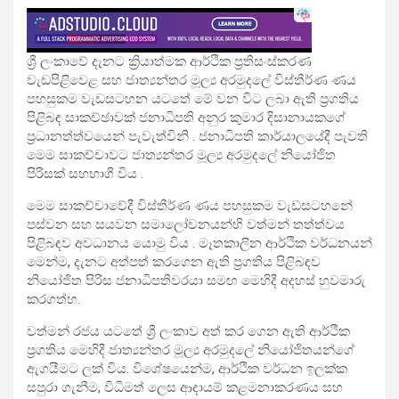
ශ්‍රී ලංකාවේ දැනට ක්‍රියාත්මක ආර්ථික ප්‍රතිසංස්කරණ
වැඩපිළිවෙළ සහ ජාත්‍යන්තර මූල්‍ය අරමුදලේ විස්තීර්ණ ණය
පහසුකම වැඩසටහන යටතේ මේ වන විට ලබා ඇති ප්‍රගතිය
පිළිබඳ සාකච්ඡාවක් ජනාධිපති අනුර කුමාර දිසානායකගේ
ප්‍රධානත්ත්වයෙන් පැවැත්විනි . ජනාධිපති කාර්යාලයේදී පැවති
මෙම සාකච්චාවට ජාත්‍යන්තර මූල්‍ය අරමුදලේ නියෝජිත
පිරිසක් සහභාගී විය .
මෙම සාකච්චාවේදී විස්තීර්ණ ණය පහසුකම වැඩසටහනේ
පස්වන සහ සයවන සමාලෝචනයන්හි වත්මන් තත්ත්වය
පිළිබඳව අවධානය යොමු විය . මෑතකාලීන ආර්ථික වර්ධනයන්
මෙන්ම, දැනට අත්පත් කරගෙන ඇති ප්‍රගතිය පිළිබඳව
නියෝජිත පිරිස ජනාධිපතිවරයා සමඟ මෙහිදී අදහස් හුවමාරු
කරගත්හ.
වත්මන් රජය යටතේ ශ්‍රී ලංකාව අත් කර ගෙන ඇති ආර්ථික
ප්‍රගතිය මෙහිදී ජාත්‍යන්තර මූල්‍ය අරමුදලේ නියෝජිතයන්ගේ
ඇගයීමට ලක් විය. විශේෂයෙන්ම, ආර්ථික වර්ධන ඉලක්ක
සපුරා ගැනීම, විධිමත් ලෙස ආදායම් කළමනාකරණය සහ