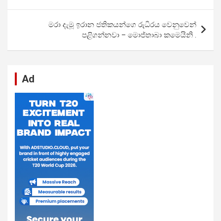
o
p
er
m
k
p
මරා දැමූ ඉරාන ජතිකයන්ගෙ රුධිරය වෙනුවෙන්
පළිගන්නවා – මොජ්තාබා කමෙයිනි .
Ad