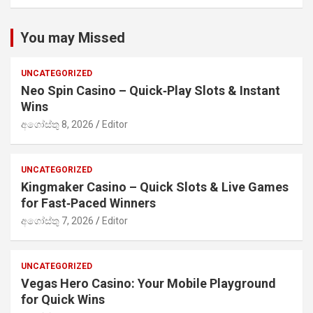
You may Missed
UNCATEGORIZED
Neo Spin Casino – Quick‑Play Slots & Instant
Wins
අගෝස්තු 8, 2026
Editor
UNCATEGORIZED
Kingmaker Casino – Quick Slots & Live Games
for Fast‑Paced Winners
අගෝස්තු 7, 2026
Editor
UNCATEGORIZED
Vegas Hero Casino: Your Mobile Playground
for Quick Wins