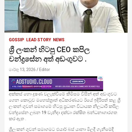
GOSSIP
LEAD STORY
NEWS
ශ්‍රී ලංකන් හිටපු CEO කපිල
චන්ද්‍රසේන අත් අඩංගුවට .
මාර්තු 13, 2026
Editor
අක්කස් හො දූෂණ වලැක්වීමේ කිමිසම විසින් අත් අඩංගුවට
ගෙන කොටුව මහෙස්ත්‍රාත් අධිකරණයට ඊයේ ඉදිරිපත් කළ ශ්‍රී
ලංකන් ගුවන් සමාගමේ හිටපු ප්‍රධාන විධායක නිලධාරී කපිල
චන්ද්‍රසේන ලබන 19 වැනිදා දක්වා රක්ෂිත බන්ධනාගාරගත
කර ඇත .
ශ්‍රීලංකන් ගුවන් සමාගමට එයාර් බස් යානා මිලදී ගැනීමේදී