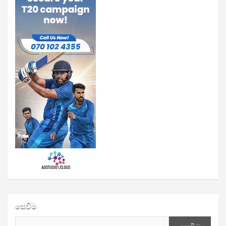
සෙවීම