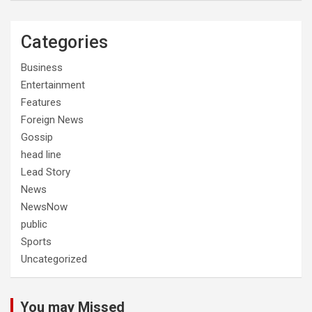
Categories
Business
Entertainment
Features
Foreign News
Gossip
head line
Lead Story
News
NewsNow
public
Sports
Uncategorized
You may Missed