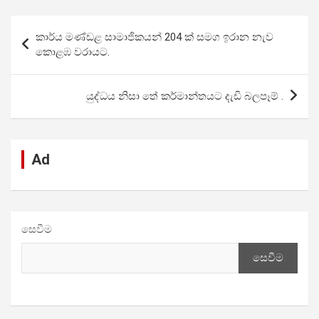
ce
at
ke
d
se
e
ail
ar
b
s
dI
di
n
gr
e
ලිපි
කාර්ය මණ්ඩළ සාමාජිකයන් 204 ක් සමග ඉරාන නැව
o
A
n
t
g
a
යාත්‍රණය
කොළඹ වරායට.
o
p
er
m
k
p
යුද්ධය නිසා තේ කර්මාන්තයට දැඩි බලපෑම් .
Ad
සෙවීම
සෙවීම