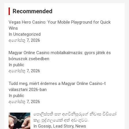
Recommended
Vegas Hero Casino: Your Mobile Playground for Quick
Wins
In Uncategorized
අගෝස්තු 7, 2026
Magyar Online Casino mobilalkalmazás: gyors játék és
bónuszok zsebedben
In public
අගෝස්තු 7, 2026
Tudd meg, miért érdemes a Magyar Online Casino-t
választani 2026-ban
In public
අගෝස්තු 7, 2026
පොලිස්පති සහ අගවිනිසුරුගේ නිවාස වීඩියෝ
කළ පුද්ගලයෙක් අත් අඩංගුවට.
In Gossip, Lead Story, News