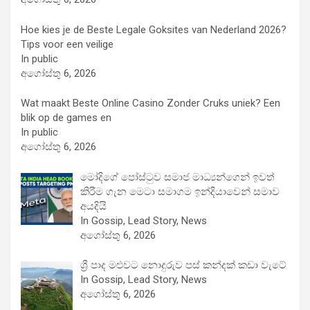
Hoe kies je de Beste Legale Goksites van Nederland 2026?
Tips voor een veilige
In public
අගෝස්තු 6, 2026
Wat maakt Beste Online Casino Zonder Cruks uniek? Een
blik op de games en
In public
අගෝස්තු 6, 2026
මෝදිගේ පෝස්ටුව සමාජ මාධ්‍යන්ගෙන් ඉවත්
කිරීම ගැන මෙටා සමාගම ඉන්දියාවෙන් සමාව
අයදියි
In Gossip, Lead Story, News
අගෝස්තු 6, 2026
ශ්‍රී පාද මළුවට නොදුරුව පස් කන්දක් කඩා වැටේ
In Gossip, Lead Story, News
අගෝස්තු 6, 2026