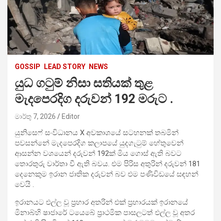
GOSSIP
LEAD STORY
NEWS
යුධ ගටුම් නිසා සතියක් තුළ
මැදපෙරදිග දරුවන් 192 මරුට .
මාර්තු 7, 2026
Editor
යුනිසෙෆ් සංවිධානය X අවකාශයේ සටහනක් තබමින්
පවසන්නේ මැදපෙරදිග කලාපයේ යුදගැටුම් හේතුවෙන්
ආසන්න වශයෙන් දරුවන් 192ක් මිය ගොස් ඇති බවට
තොරතුරු වාර්තා වී ඇති බවය. එම පිරිස අතුරින් දරුවන් 181
දෙනෙකුම ඉරාන ජාතික දරුවන් බව එම පණිවිඩයේ සඳහන්
වෙයි .
ඉරානයට එල්ල වූ ප්‍රහාර අතරින් එක් ප්‍රහාරයක් ඉරානයේ
මිනාබ්හි ෂාජාරේ ටයෙබේ ප්‍රාථමික පාසලටත් එල්ල වූ අතර