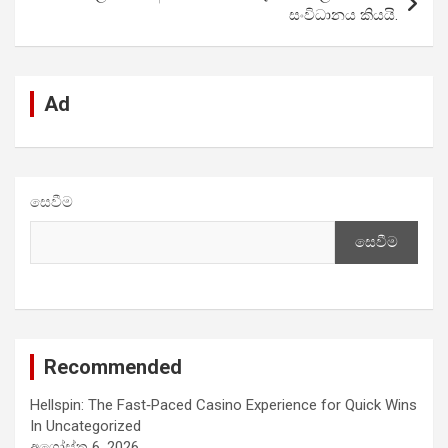
k
p
සංවිධානය කියයි.
Ad
සෙවීම
සෙවීම
Recommended
Hellspin: The Fast‑Paced Casino Experience for Quick Wins
In Uncategorized
අගෝස්තු 6, 2026