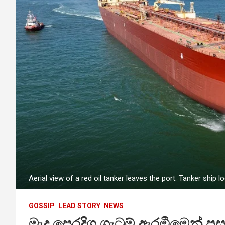
Aerial view of a red oil tanker leaves the port. Tanker ship l
GOSSIP
LEAD STORY
NEWS
මැද පෙරදිග ගැටුම් ඇරඹීමෙන් පස