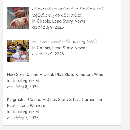
අධික තදබදය හේතුවෙන් බන්ධනාගාර
පද්ධතිය ලොකු අවදානමක.
In Gossip, Lead Story, News
අගෝස්තු 9, 2026
පහ වසර ශිෂ්‍යත්ව විභාගය ඇරඹෙයි .
In Gossip, Lead Story, News
අගෝස්තු 9, 2026
Neo Spin Casino – Quick‑Play Slots & Instant Wins
In Uncategorized
අගෝස්තු 8, 2026
Kingmaker Casino – Quick Slots & Live Games for
Fast‑Paced Winners
In Uncategorized
අගෝස්තු 7, 2026