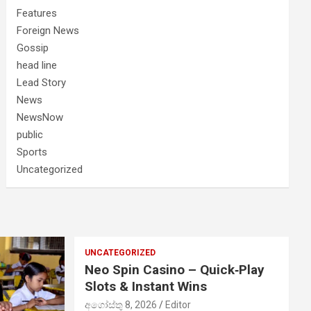
Features
Foreign News
Gossip
head line
Lead Story
News
NewsNow
public
Sports
Uncategorized
UNCATEGORIZED
Neo Spin Casino – Quick‑Play
Slots & Instant Wins
අගෝස්තු 8, 2026
Editor