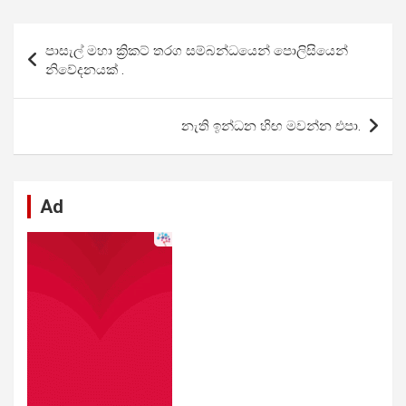
ce
at
ke
d
se
e
ail
ar
b
s
dI
di
n
gr
e
ලිපි
පාසැල් මහා ක්‍රිකට් තරග සම්බන්ධයෙන් පොලිසි‍යෙන්
o
A
n
t
g
a
යාත්‍රණය
නිවේදනයක් .
o
p
er
m
k
p
නැති ඉන්ධන හිඟ මවන්න එපා.
Ad