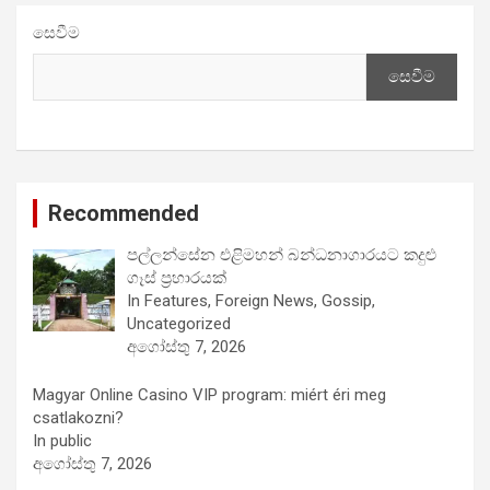
සෙවීම
සෙවීම
Recommended
පල්ලන්සේන එළිමහන් බන්ධනාගාරයට කදුළු
ගෑස් ප්‍රහාරයක්
In Features, Foreign News, Gossip,
Uncategorized
අගෝස්තු 7, 2026
Magyar Online Casino VIP program: miért éri meg
csatlakozni?
In public
අගෝස්තු 7, 2026