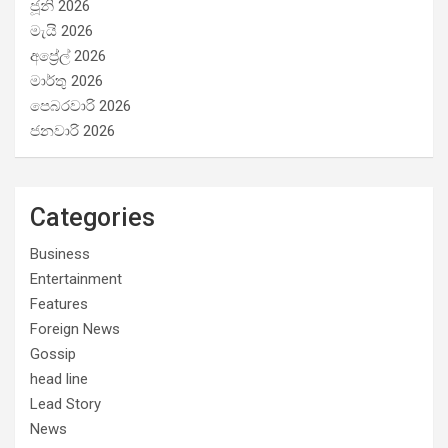
ජූනි 2026
මැයි 2026
අප්‍රේල් 2026
මාර්තු 2026
පෙබරවාරි 2026
ජනවාරි 2026
Categories
Business
Entertainment
Features
Foreign News
Gossip
head line
Lead Story
News