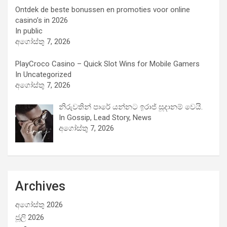
Ontdek de beste bonussen en promoties voor online
casino’s in 2026
In public
අගෝස්තු 7, 2026
PlayCroco Casino – Quick Slot Wins for Mobile Gamers
In Uncategorized
අගෝස්තු 7, 2026
නිරුවතින් පාරේ යන්නට ඉරාජ් සූදානම් වෙයි.
In Gossip, Lead Story, News
අගෝස්තු 7, 2026
Archives
අගෝස්තු 2026
ජූලි 2026