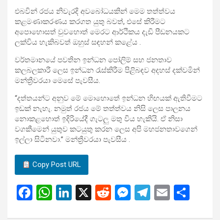
එබවින් රජය නිවැරදි අවබෝධයකින් මෙම තත්ත්වය
කළමණාකරණය කරගත යුතු බවත්, එසේ කිරීමට
අපොහොසත් වුවහොත් මෙරට ආර්ථිකය දැඩි පීඩනයකට
ලක්විය හැකිබවත් ඔහුස් සඳහන් කළේය .
වර්තමානයේ පවතින ඉන්ධන පෝලිම් සහ ජනතාව
කලබලකාරී ලෙස ඉන්ධන රැස්කිරීම පිළිබඳව අදහස් දක්වමින්
මන්ත්‍රීවරයා මෙසේ පැවසීය.
“දත්තයන්ට අනුව මේ මොහොතේ ඉන්ධන හිඟයක් ඇතිවීමට
ඉඩක් නැහැ. නමුත් රජය මේ තත්ත්වය නිසි ලෙස පාලනය
නොකළහොත් ඉදිරියේදී ගැටලු මතු විය හැකියි. ඒ නිසා
වගකීමෙන් යුතුව කටයුතු කරන ලෙස අපි මහජනතාවගෙන්
ඉල්ලා සිටිනවා.” මන්ත්‍රීවරයා පැවසීය .
Copy Post URL
F
W
Li
X
R
M
T
E
S
a
h
n
e
es
el
m
h