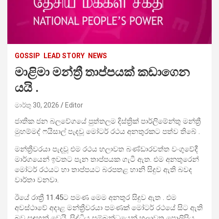
GOSSIP
LEAD STORY
NEWS
මාළිමා මන්ත්‍රී තාප්පයක් කඩාගෙන
යයි .
මාර්තු 30, 2026
Editor
ජාතික ජන බලවේගයේ පුත්තලම දිස්ත්‍රික් පාර්ලිමේන්තු මන්ත්‍රී
මුහම්මද් ෆයිසාල් පැදවූ මෝටර් රථය අනතුරකට පත්ව තිබේ .
මන්ත්‍රීවරයා පැදවූ එම රථය හලාවත බණ්ඩාරවත්ත වංගුවේදී
මාර්ගයෙන් ඉවතට පැන තාප්පයක ගැටී ඇත. එම අනතුරෙන්
මෝටර් රථයට හා තාප්පයට බරපතළ හානි සිදුව ඇති බවද
වාර්තා වනවා.
ඊයේ රාත්‍රී 11.45ට පමණ මෙම අනතුර සිදුව ඇත . එම
අවස්ථාවේ අදාළ මන්ත්‍රීවරයා පමණක් මෝටර් රථයේ සිට ඇති
බව සඳහන් වෙයි. සිද්ධිය සම්බන්ධයෙන් හලාවත පොලිසිය