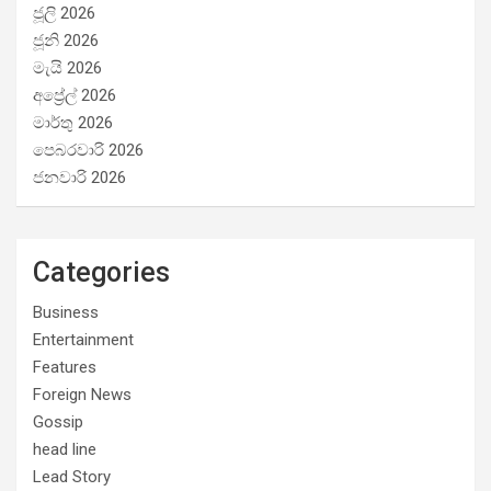
ජූලි 2026
ජූනි 2026
මැයි 2026
අප්‍රේල් 2026
මාර්තු 2026
පෙබරවාරි 2026
ජනවාරි 2026
Categories
Business
Entertainment
Features
Foreign News
Gossip
head line
Lead Story