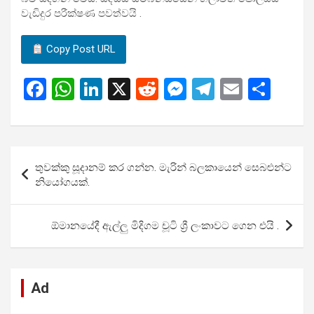
වැඩිදුර පරීක්ෂණ පවත්වයි .
Copy Post URL
F
W
Li
X
R
M
T
E
S
a
h
n
e
es
el
m
h
ce
at
ke
d
se
e
ail
ar
b
s
dI
di
n
gr
e
ලිපි
තුවක්කු සූදානම් කර ගන්න. මැරින් බලකායෙන් සෙබළුන්ට
o
A
n
t
g
a
යාත්‍රණය
නියෝගයක්.
o
p
er
m
k
p
ඕමානයේදී ඇල්ලු මිදිගම චූටි ශ්‍රී ලංකාවට ගෙන එයි .
Ad