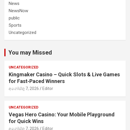
News
NewsNow
public
Sports
Uncategorized
You may Missed
UNCATEGORIZED
Kingmaker Casino – Quick Slots & Live Games
for Fast‑Paced Winners
අගෝස්තු 7, 2026
Editor
UNCATEGORIZED
Vegas Hero Casino: Your Mobile Playground
for Quick Wins
අගෝස්තු 7, 2026
Editor