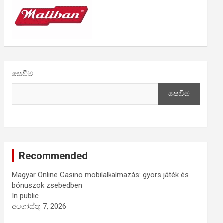
සෙවීම
සෙවීම
Recommended
Magyar Online Casino mobilalkalmazás: gyors játék és
bónuszok zsebedben
In public
අගෝස්තු 7, 2026