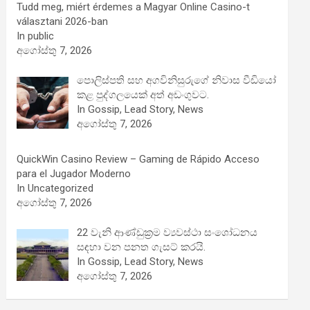
Tudd meg, miért érdemes a Magyar Online Casino-t
választani 2026-ban
In public
අගෝස්තු 7, 2026
පොලිස්පති සහ අගවිනිසුරුගේ නිවාස වීඩියෝ
කළ පුද්ගලයෙක් අත් අඩංගුවට.
In Gossip, Lead Story, News
අගෝස්තු 7, 2026
QuickWin Casino Review – Gaming de Rápido Acceso
para el Jugador Moderno
In Uncategorized
අගෝස්තු 7, 2026
22 වැනි ආණ්ඩුක්‍රම ව්‍යවස්ථා සංශෝධනය
සඳහා වන පනත ගැසට් කරයි.
In Gossip, Lead Story, News
අගෝස්තු 7, 2026