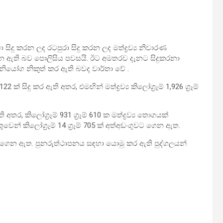
සිදු කරන ලද රටපුරා සිදු කරන ලද මත්ද්‍රව්‍ය නිවාරණ
න ඇති බව පොලිසිය පවසයි. ඊට අමතරව දැනට සිදුකරනා
නියෝග නිකුත් කර ඇති බවද වාර්තා වේ .
 සිදු කර ඇති අතර, එමඟින් මත්ද්‍රව්‍ය කිලෝග්‍රෑම් 1,926 ග්‍රෑම්
ර, කිලෝග්‍රෑම් 931 ග්‍රෑම් 610 ක මත්ද්‍රව්‍ය තොගයක්
් කිලෝග්‍රෑම් 14 ග්‍රෑම් 705 ක් අත්අඩංගුවට ගෙන ඇත.
ගුවට ගෙන ඇත. පුනරුත්ථාපනය සඳහා යොමු කර ඇති පුද්ගලයන්