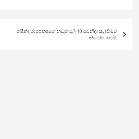
ශෂීන්ද්‍ර රාජපක්ෂගේ නඩුව ජූලි 10 වෙනිදා කැඳවීමට
නියෝග කරයි.