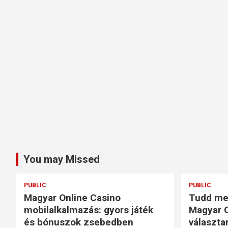
You may Missed
PUBLIC
PUBLIC
Magyar Online Casino
Tudd me
mobilalkalmazás: gyors játék
Magyar O
és bónuszok zsebedben
választa