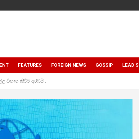
ENT
FEATURES
FOREIGN NEWS
GOSSIP
LEAD 
 විභාග කිරීම අරඹයි .