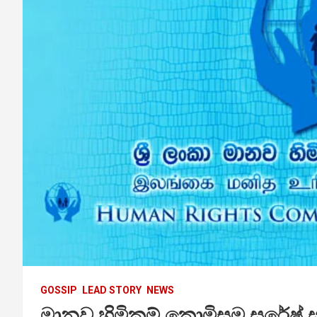
GOSSIP
LEAD STORY
NEWS
මානව හිමිකම් කොමිසම සුරේෂ් ස