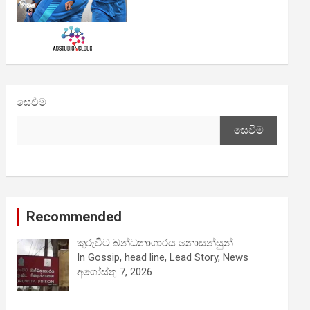
සෙවීම
සෙවීම
Recommended
කුරුවිට බන්ධනාගාරය නොසන්සුන්
In Gossip, head line, Lead Story, News
අගෝස්තු 7, 2026