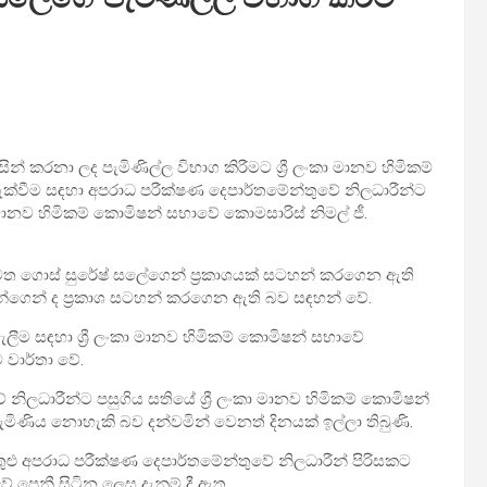
ිසින් කරනා ලද පැමිණිල්ල විභාග කිරීමට ශ්‍රී ලංකා මානව හිමිකම්
ක්වීම සඳහා අපරාධ පරීක්ෂණ දෙපාර්තමේන්තුවේ නිලධාරීන්ට
ානව හිමිකම් කොමිෂන් සභාවේ කොමසාරිස් නිමල් ජී.
ෙත ගොස් සුරේෂ් සලේගෙන් ප්‍රකාශයක් සටහන් කරගෙන ඇති
න්ගෙන් ද ප්‍රකාශ සටහන් කරගෙන ඇති බව සඳහන් වේ.
ලීම සඳහා ශ්‍රී ලංකා මානව හිමිකම් කොමිෂන් සභාවේ
වාර්තා වේ.
ලධාරීන්ට පසුගිය සතියේ ශ්‍රී ලංකා මානව හිමිකම් කොමිෂන්
ැමිණිය නොහැකි බව දන්වමින් වෙනත් දිනයක් ඉල්ලා තිබුණි.
ුළු අපරාධ පරීක්ෂණ දෙපාර්තමේන්තුවේ නිලධාරීන් පිරිසකට
ේ පෙනී සිටින ලෙස දැනුම් දී ඇත.