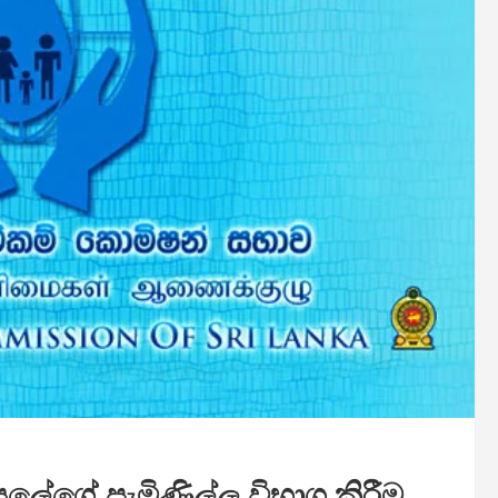
ලේගේ පැමිණිල්ල විභාග කිරීම