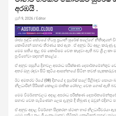
අරඹයි .
ජූනි 9, 2026
Editor
රාජ්‍ය බුද්ධි සේවයේ හිටපු ප්‍රධානී සුරේෂ් සලේගේ නීතීඥයන් ව
කොමිශන් සභාව තීරණය කර ඇත . ඒ අනුව ඊට අදල කරුණු දැ
මෙම සතිය තුළ එම කොමිසම වෙත කැඳවා ඇති බව ශ්‍රී ලංකා ම
පුංචිහේවා සඳහන් කළේය .
ඒ අනුව පසුගිය දිනවල අපරාධ පරීක්ෂණ දෙපාර්තමේන්තුව ව
අතර ඔහු රඳවා සිටි කුටිය ආසන්නයේ සිටින තවත් සැකකරුව
ඊට අමතරව ඊයේ (08) දිනයේ ද සුරේෂ් සලේ පිළිබඳව සොයා බැ
නිලධාරීන් පිරිසක් කොළඹ ජාතික රෝහල වෙත ගොස් ඇති බව 
මෙම විමර්ශනවලට අදාළ අපරාධ පරීක්ෂණ දෙපාර්තමේන්තුවේ නි
සභාව වෙත පැමිණෙන ලෙස දැනුම් දී තිබුණ ද ඔවුන් එදිනට ප
ඒ අනුව අදාළ විමර්ශන සිදුකරන ස්ථාන භාර නිලධාරීවරයා ඇත
මෙම සතිය තුළ ශ්‍රී ලංකා මානව හිමිකම් කොමිෂන් සභාව හමුව