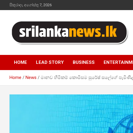
Skip
සිකුරාදා, අගෝස්තු 7, 2026
to
content
Sri Lanka News
HOME
LEAD STORY
BUSINESS
ENTERTAINM
Home
News
මානව හිමිකම් කොමිසම සුරේෂ් සලේගේ පැමිණිල්ල