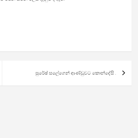
සුරේෂ් සලේගෙන් ආණ්ඩුවට කොන්දේසි .