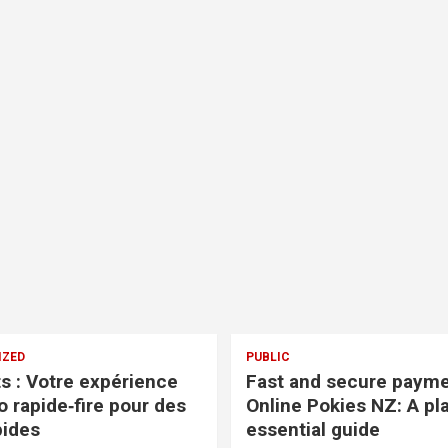
IZED
PUBLIC
ts : Votre expérience
Fast and secure payme
o rapide‑fire pour des
Online Pokies NZ: A pla
pides
essential guide