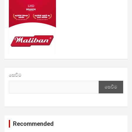
සෙවීම
සෙවීම
Recommended