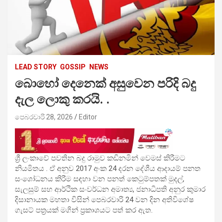
LEAD STORY
GOSSIP
NEWS
බොහෝ දෙනෙක් අසුවෙන පරිදි බදු
දැල ලොකු කරයි. .
පෙබරවාරි 28, 2026
Editor
ශ්‍රී ලංකාවේ පවතින බදු රාමුව කඩිනමින් වෙමස් කිරීමට
නියමිතය . ඒ අනුව 2017 අංක 24 දරන දේශීය ආදායම් පනත
සංශෝධනය කිරීම සඳහා වන පනත් කෙටුම්පතක් මුදල්,
සැලසුම් සහ ආර්ථික සංවර්ධන අමාත්‍ය, ජනාධිපති අනුර කුමාර
දිසානායක මහතා විසින් පෙබරවාරි 24 වන දින අතිවිශේෂ
ගැසට් පත්‍රයක් මගින් ප්‍රකාශයට පත් කර ඇත.