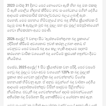
2023 මාර්තු 31 දිනට පෙර නොගෙවා ඇති හිඟ බදු මත එකතු
වී ඇති පොලිය නිදහස් කිරීමට නව සංශෝධනය මගින් දේශීය
ආදායම් කොමසාරිස් ජනරාල්වරයාට බලය ලබාදී ඇත .
එහෙත්, මෙම සහනය හිමිවනුයේ නව බදු නීතිය ක්‍රියාත්මක වී
පළමු මාස 6 ඇතුළත මුළු බදු මුදල සහ දඩ මුදල් සම්පූර්ණයෙන්
ගෙවා නිමකරනා අයට පමණි.
2026 අප්‍රේල් 1 වනදා සිට ‘ඇස්තමේන්තුගත බදු ප්‍රකාශය’
ඉදිරිපත් කිරීමේ අවශ්‍යතාව ඉවත් කරනු ලබන අතර, ඒ
වෙනුවට පෙර වසරේ බදු අය කළ හැකි ආදායම පදනම්
කරගෙන වාරික වශයෙන් බදු ගෙවීමේ ක්‍රමයක් හඳුන්වා දීමට
නියමිතය.
එසේම, 2025 අප්‍රේල් 1 සිට ක්‍රියාත්මක වන පරිදි, පෙර වසරේ
ගෙවූ බදු මුදලට වඩා අවම වශයෙන් 120% ක බදු මුදලක්
ප්‍රකාශ කර ගෙවන පුද්ගලික බදු ගෙවන්නන්ට විශේෂ
සහනයක් හිමිවනු ඇත. ඒ අනුව ඔවුන්ගේ බදු වාර්තා දේශීය
ආදායම් දෙපාර්තමේන්තුව විසින් සෘජුවම පිළිගනිමට
නියමිතය. එවැනි බදු ගෙවන්නන්ගේ අදාම් සම්බන්ධයෙන්
අතිරේක බදු විමර්ශන සිදු නොකිරීමට ද යෝජනා කර ඇත.
මෙම සංශෝධන මගින් ආයෝජන මණ්ඩලයේ අනුමැතිය ලත්