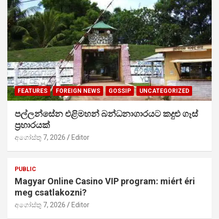
FEATURES
FOREIGN NEWS
GOSSIP
UNCATEGORIZED
පල්ලන්සේන එළිමහන් බන්ධනාගාරයට කදුළු ගෑස්
ප්‍රහාරයක්
අගෝස්තු 7, 2026
Editor
PUBLIC
Magyar Online Casino VIP program: miért éri
meg csatlakozni?
අගෝස්තු 7, 2026
Editor