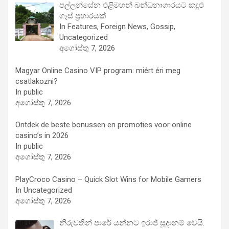
පල්ලන්සේන එළිමහන් බන්ධනාගාරයට කදුළු
ගෑස් ප්‍රහාරයක්
In Features, Foreign News, Gossip,
Uncategorized
අගෝස්තු 7, 2026
Magyar Online Casino VIP program: miért éri meg
csatlakozni?
In public
අගෝස්තු 7, 2026
Ontdek de beste bonussen en promoties voor online
casino’s in 2026
In public
අගෝස්තු 7, 2026
PlayCroco Casino – Quick Slot Wins for Mobile Gamers
In Uncategorized
අගෝස්තු 7, 2026
නිරුවතින් පාරේ යන්නට ඉරාජ් සූදානම් වෙයි.