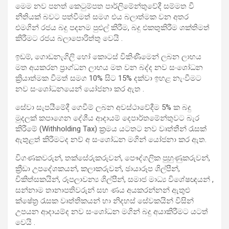
මෙම නව පනත් කෙටුම්පත පාර්ලිමේන්තුවේදී සම්මත වී
නීතියක් බවට පත්වීමත් සමග එය බලාත්මක වන අතර
එමගින් රජය බදු පදනම පුළුල් කිරීම, බදු එකතුකිරීම ශක්තිමත්
කිරීමට රජය බලාපොරිත්තු වෙයි .
ඉඩම්, ගොඩනැගිලි හෝ කොටස් විකිණීමෙන් ලබන ලාභය
මත අයකරන ප්‍රාග්ධන ලාභය මත වන බද්ද නව සංශෝධන
ක්‍රියාත්මක වීමත් සමග 10% සිට 15% දක්වා ඉහළ නැංවීමට
නව සංශෝධනයෙන් යෝජනා කර ඇත .
සේවා සැපයීමේදී ගෙවීම් ලබන අවස්ථාවේදීම 5% ක බදු
මුදලක් කපාගෙන දේශීය ආදායම් දෙපාර්තමේන්තුවට බැර
කිරීමේ (Withholding Tax) ක්‍රමය යටතට නව වෘත්තීන් රැසක්
ඇතුළත් කිරීමටද නව් අ සංශෝධන මගින් යෝජනා කර ඇත.
විගණකවරුන්, තක්සේරුකරුවන්, පෞද්ගලික පුහුණුකරුවන්,
ක්‍රීඩා උපදේශකයන්, කලාකරුවන්, ඡායාරූප ශිල්පීන්,
චිකිත්සකයින්, රූපලාවන්‍ය ශිල්පීන්, සමාජ මාධ්‍ය විශේෂඥයන් ,
සන්නාම තානාපතිවරුන් සහ ණය අයකරන්නන් ඇතුළු
ක්ෂේත්‍ර රැසක වෘත්තිකයන් හා නිදහස් සේවකයින් විසින්
උපයන ආදායම්ද නව සංශෝධන මගින් බදු අයාකිරීමට යටත්
වෙයි .