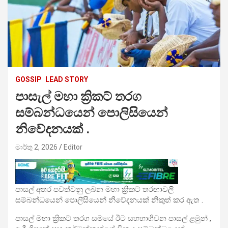
GOSSIP
LEAD STORY
පාසැල් මහා ක්‍රිකට් තරග
සම්බන්ධයෙන් පොලිසි‍යෙන්
නිවේදනයක් .
මාර්තු 2, 2026
Editor
පාසල් අතර පවත්වනු ලබන මහා ක්‍රිකට් තරඟාවලි
සම්බන්ධයෙන් පොලීසියෙන් නිවේදනයක් නිකුත් කර ඇත .
පාසල් මහා ක්‍රිකට් තරග සමයේ ඊට සහභාගීවන පාසල් ළමුන් ,