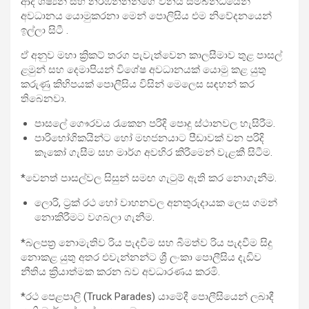
ආදී ශිෂ්‍යන් සහ නර්ඹන්නන්ගේ විනය සම්බන්ධයෙන්
අවධානය යොමුකරනා මෙන් පොලිසිය එම නිවේදනයෙන්
ඉල්ලා සිටී .
ඒ අනුව මහා ක්‍රිකට් තරග පැවැත්වෙන කාලසීමාව තුළ පාසල්
ළමුන් සහ දෙමාපියන් විශේෂ අවධානයක් යොමු කළ යුතු
කරුණු කිහිපයක් පොලීසිය විසින් මෙලෙස සඳහන් කර
තිබෙනවා.
පාසලේ ගෞරවය රැකෙන පරිදි පොදු ස්ථානවල හැසිරීම.
පාරිභෝගිකයින්ට හෝ මහජනයාට පීඩාවක් වන පරිදි
කෑකෝ ගැසීම සහ මාර්ග අවහිර කිරීමෙන් වැළකී සිටීම.
*වෙනත් පාසල්වල සිසුන් සමඟ ගැටුම් ඇති කර නොගැනීම.
ලොරි, ට්‍රක් රථ හෝ වාහනවල අනතුරුදායක ලෙස ගමන්
නොකිරීමට වගබලා ගැනීම.
*බලපත්‍ර නොමැතිව රිය පැදවීම සහ බීමත්ව රිය පැදවීම සිදු
නොකළ යුතු අතර එවැන්නන්ට ශ්‍රී ලංකා පොලීසිය දැඩිව
නීතිය ක්‍රියාත්මක කරන බව අවධාරණය කරමි.
*රථ පෙළපාලි (Truck Parades) යාමේදී පොලීසියෙන් ලබාදී