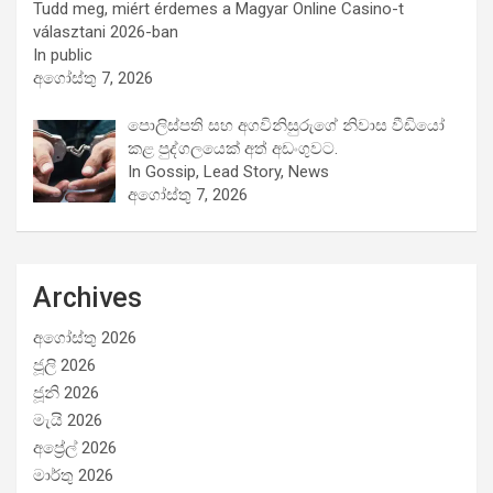
Tudd meg, miért érdemes a Magyar Online Casino-t
választani 2026-ban
In public
අගෝස්තු 7, 2026
පොලිස්පති සහ අගවිනිසුරුගේ නිවාස වීඩියෝ
කළ පුද්ගලයෙක් අත් අඩංගුවට.
In Gossip, Lead Story, News
අගෝස්තු 7, 2026
Archives
අගෝස්තු 2026
ජූලි 2026
ජූනි 2026
මැයි 2026
අප්‍රේල් 2026
මාර්තු 2026