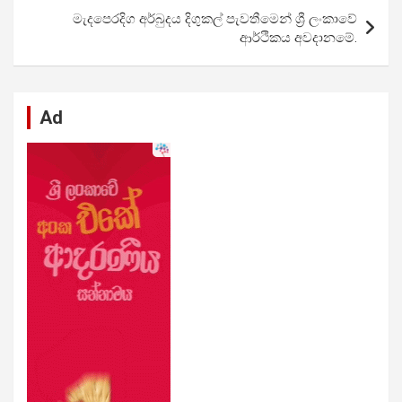
k
p
මැදපෙරදිග අර්බුදය දිගුකල් පැවතීමෙන් ශ්‍රී ලංකාවේ
ආර්ථිකය අවදානමේ.
Ad