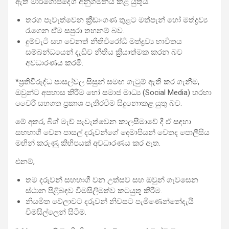
ඇති මාර්ගෝපදේශ අනුගමනය කළ යුතුය.
තරග පැවැත්වෙන ක්‍රීඩාංගණ තුළට මත්පැන් හෝ මත්ද්‍රව්‍ය
රැගෙන ඒම සපුරා තහනම් බව.
දුම්වැටි සහ වෙනත් නීතිවිරෝධී මත්ද්‍රව්‍ය භාවිතය
සම්බන්ධයෙන් දැඩිව නීතිය ක්‍රියාත්මක කරන බව
අවධාරණය කරමි.
*ප්‍රතිවිරුද්ධ පාසල්වල සිසුන් සමඟ ගැටුම් ඇති කර ගැනීම,
ඔවුන්ට අපහාස කිරීම හෝ සමාජ මාධ්‍ය (Social Media) හරහා
වෛරී සහගත ප්‍රකාශ පැතිරවීම සිදුනොකළ යුතු බව.
මේ අතර, බිග් මැච් පැවැත්වෙන කාලසීමාවේ දී ඒ සඳහා
සහභාගී වෙන පාසල් දරුවන්ගේ දෙමාපියන් වෙතද පොලීසිය
මඟින් කරුණු කිහිපයක් අවධාරණය කර ඇත.
එනම්,
තම දරුවන් සහභාගී වන උත්සව සහ ඔවුන් ගැවසෙන
ස්ථාන පිළිබඳව විමසිලිමත්ව කටයුතු කිරීම.
නියමිත වේලාවට දරුවන් නිවසට පැමිණෙන්නේදැයි
විමසිල්ලෙන් සිටීම.