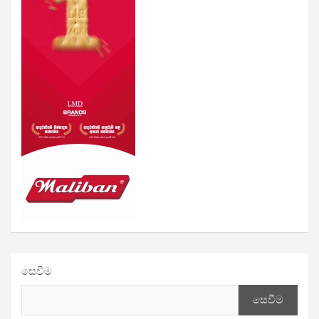
සෙවීම
සෙවීම