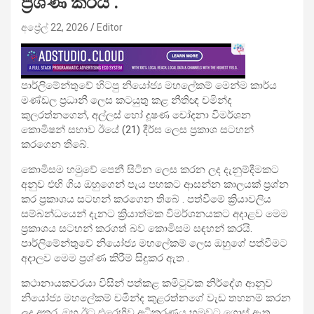
ප්‍රශ්ණ කරයි .
අප්‍රේල් 22, 2026
Editor
පාර්ලිමේන්තුවේ හිටපු නියෝජ්‍ය මහලේකම් මෙන්ම කාර්ය
මණ්ඩල ප්‍රධානී ලෙස කටයුතු කළ නීතිඥ චමින්ද
කුලරත්නගෙන්, අල්ලස් හෝ දූෂණ චෝදනා විමර්ශන
කොමිෂන් සභාව ඊයේ (21) දීර්ඝ ලෙස ප්‍රකාශ සටහන්
කරගෙන තිබේ.
කොමිසම හමුවේ පෙනී සිටින ලෙස කරන ලද දැනුම්දීමකට
අනුව එහි ගිය ඔහුගෙන් පැය පහකට ආසන්න කාලයක් ප්‍රශ්න
කර ප්‍රකාශය සටහන් කරගෙන තිබේ . පත්වීමේ ක්‍රියාවලිය
සම්බන්ධයෙන් දැනට ක්‍රියාත්මක විමර්ශනයකට අදාළව මෙම
ප්‍රකාශය සටහන් කරගත් බව කොමිසම සඳහන් කරයි.
පාර්ලිමේන්තුවේ නියෝජ්‍ය මහලේකම් ලෙස ඔහුගේ පත්වීමට
අදාලව මෙම ප්‍රශ්ණ කිරීම් සිදුකර ඇත .
කථානායකවරයා විසින් පත්කළ කමිටුවක නිර්දේශ ආනුව
නියෝජ්‍ය මහලේකම් චමින්ද කුළරත්නගේ වැඩ තහනම් කරන
ලද අතර, ඔහු ඊට එරෙහිව අධිකරණය හමුවට ගොස් ඇත .