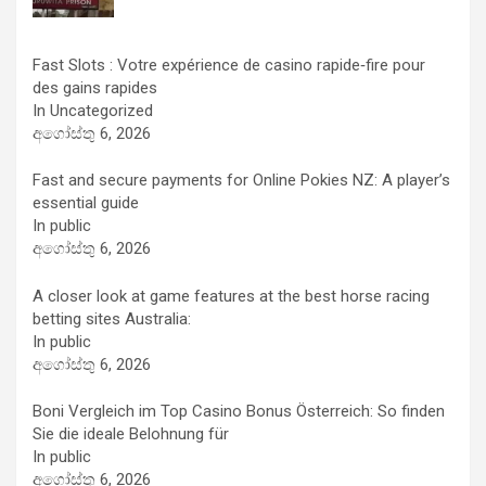
Fast Slots : Votre expérience de casino rapide‑fire pour
des gains rapides
In Uncategorized
අගෝස්තු 6, 2026
Fast and secure payments for Online Pokies NZ: A player’s
essential guide
In public
අගෝස්තු 6, 2026
A closer look at game features at the best horse racing
betting sites Australia:
In public
අගෝස්තු 6, 2026
Boni Vergleich im Top Casino Bonus Österreich: So finden
Sie die ideale Belohnung für
In public
අගෝස්තු 6, 2026