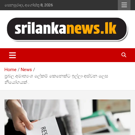
Skip
සෙනසුරාදා, අගෝස්තු 8, 2026
to
content
Sri Lanka News
Home
News
ප්‍රබල අමාත්‍යංශ ලේකම් කෙනෙක්ට ඉල්ලා අස්වන ලෙස
නියෝගයක් .