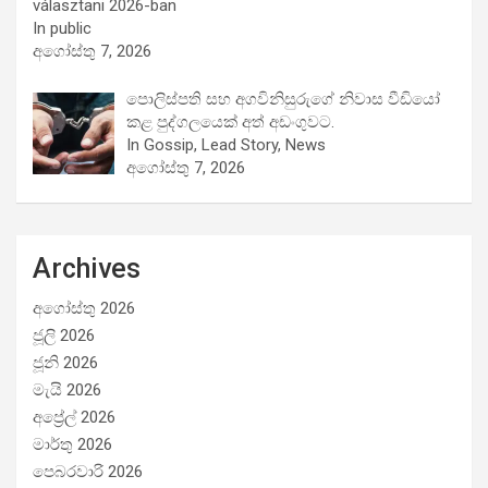
választani 2026-ban
In public
අගෝස්තු 7, 2026
පොලිස්පති සහ අගවිනිසුරුගේ නිවාස වීඩියෝ
කළ පුද්ගලයෙක් අත් අඩංගුවට.
In Gossip, Lead Story, News
අගෝස්තු 7, 2026
Archives
අගෝස්තු 2026
ජූලි 2026
ජූනි 2026
මැයි 2026
අප්‍රේල් 2026
මාර්තු 2026
පෙබරවාරි 2026