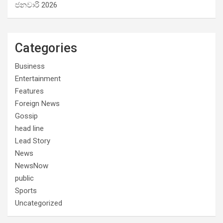
ජනවාරි 2026
Categories
Business
Entertainment
Features
Foreign News
Gossip
head line
Lead Story
News
NewsNow
public
Sports
Uncategorized