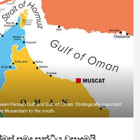
ween Persian Gulf and Gulf of Oman. Strategically important
ave Musandam to the south.
් සමුද්‍ර සන්ධිය වසාදමයි .