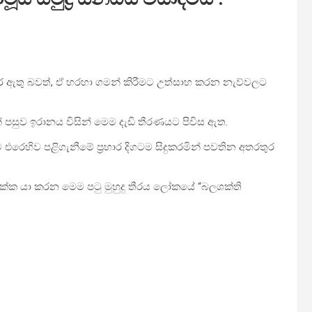
කර ඇතු බවත්, ඒ හරහා ගමන් කිරීමට උත්සාහ කරන නැව්වලට
සුව ඉරානය විසින් මෙම දැඩි තීරණයට පිවිස ඇත.
එරෙහිව පළිගැනීමේ ප්‍රහාර දිගටම සිදුකරමින් පවතින අතරතුර
 බොක්ක යා කරන මෙම පටු මුහුදු තීරය ලෝකයේ “බලශක්ති