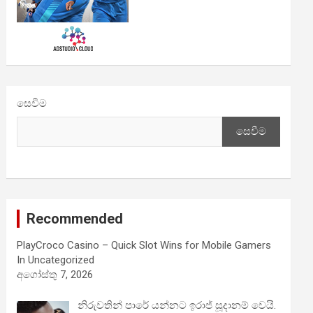
සෙවීම
සෙවීම
Recommended
PlayCroco Casino – Quick Slot Wins for Mobile Gamers
In Uncategorized
අගෝස්තු 7, 2026
නිරුවතින් පාරේ යන්නට ඉරාජ් සූදානම් වෙයි.