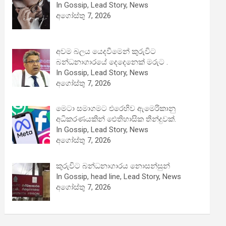
In Gossip, Lead Story, News
අගෝස්තු 7, 2026
අවම බලය යෙදවීමෙන් කුරුවිට
බන්ධනාගාරයේ දෙදෙනෙක් මරුට .
In Gossip, Lead Story, News
අගෝස්තු 7, 2026
මෙටා සමාගමට එරෙහිව ඇමෙරිකානු
අධිකරණයකින් ඓතිහාසික තීන්දුවක්.
In Gossip, Lead Story, News
අගෝස්තු 7, 2026
කුරුවිට බන්ධනාගාරය නොසන්සුන්
In Gossip, head line, Lead Story, News
අගෝස්තු 7, 2026