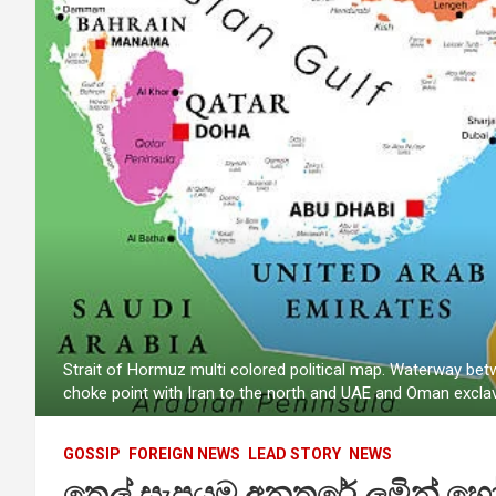
Strait of Hormuz multi colored political map. Waterway bet
choke point with Iran to the north and UAE and Oman excl
GOSSIP
FOREIGN NEWS
LEAD STORY
NEWS
තෙල් සැපයුම අනතුරේ ලමින් හෝමූස