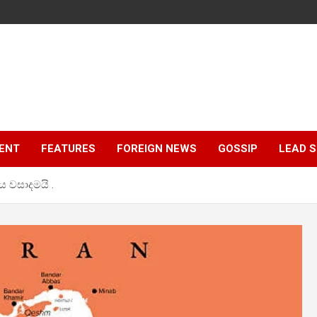
ENT
FEATURES
FOREIGN NEWS
GOSSIP
LEAD 
ය වසාදමයි .