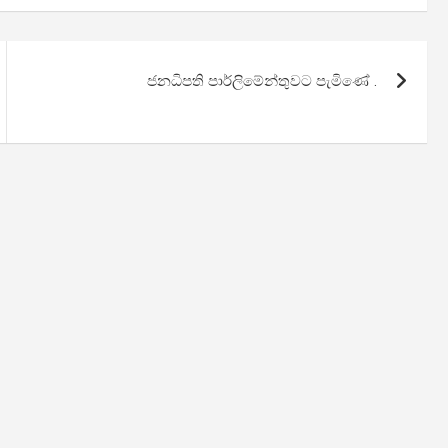
ජනධිපති පාර්ලිමේන්තුවට පැමිණේ .