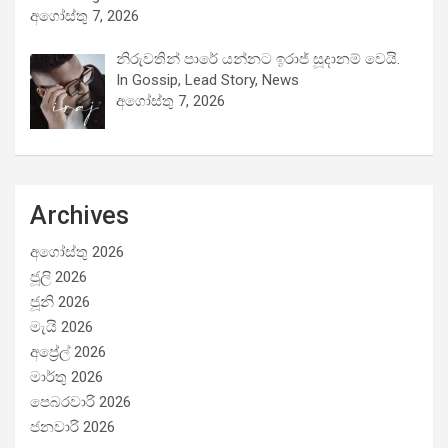
අගෝස්තු 7, 2026
නිරුවතින් පාරේ යන්නට ඉරාජ් සූදානම් වෙයි.
In Gossip, Lead Story, News
අගෝස්තු 7, 2026
Archives
අගෝස්තු 2026
ජූලි 2026
ජූනි 2026
මැයි 2026
අප්‍රේල් 2026
මාර්තු 2026
පෙබරවාරි 2026
ජනවාරි 2026