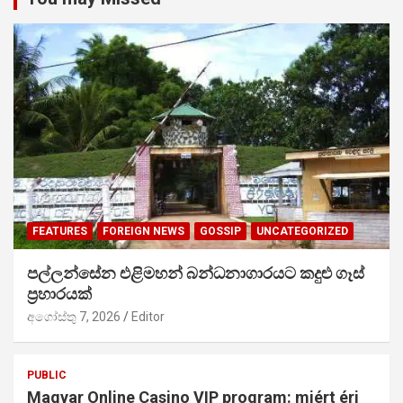
FEATURES
FOREIGN NEWS
GOSSIP
UNCATEGORIZED
පල්ලන්සේන එළිමහන් බන්ධනාගාරයට කදුළු ගෑස්
ප්‍රහාරයක්
අගෝස්තු 7, 2026
Editor
PUBLIC
Magyar Online Casino VIP program: miért éri