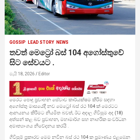
GOSSIP
LEAD STORY
NEWS
තවත් මෙට්‍රෝ බස් 104 අගෝස්තුවේ
සිට සේවයට .
මැයි 18, 2026
Editor
මෙරට පොදු ප්‍රවාහන සේවාව කාර්යක්ෂම කිරීම සඳහා
අගෝස්තු මාසයේදී නව මෙට්‍රෝ බස් රථ 104 ක් මෙරටට
ආනයනය කිරීමට නියමිත බවත්, ඊට අදාල ගිවිසුම අද (18)
අත්සන් කළ බව ප්‍රවාහන, මහාමාර්ග සහ නාගරික සංවර්ධන
අමාත්‍යාංශය නිවේදනය කරයි .
ගිවිසුම් ප්‍රකාරව මෙම නවීන බස් රථ 104 ක ප්‍රමාණය එළඹෙන