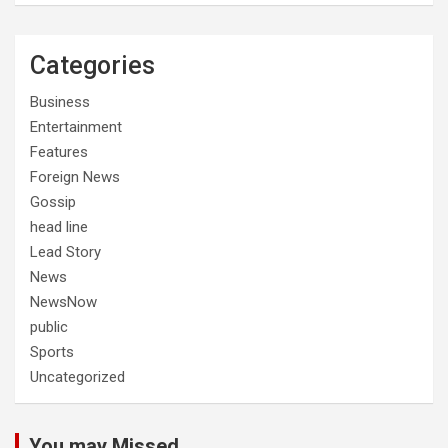
Categories
Business
Entertainment
Features
Foreign News
Gossip
head line
Lead Story
News
NewsNow
public
Sports
Uncategorized
You may Missed