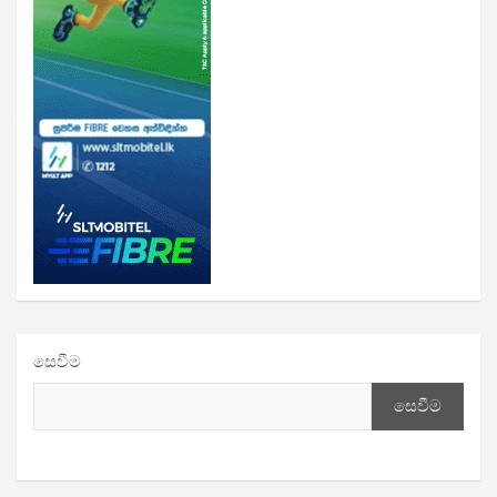
සෙවීම
සෙවීම