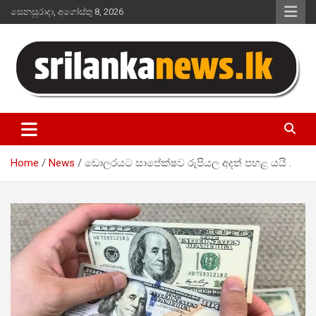
Skip
සෙනසුරාදා, අගෝස්තු 8, 2026
to
content
Sri Lanka News
Home
News
ඩොලරයට සාපේක්ෂව රුපියල අදත් පහළ යයි .