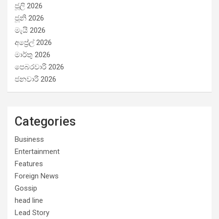
ජූලි 2026
ජූනි 2026
මැයි 2026
අප්‍රේල් 2026
මාර්තු 2026
පෙබරවාරි 2026
ජනවාරි 2026
Categories
Business
Entertainment
Features
Foreign News
Gossip
head line
Lead Story