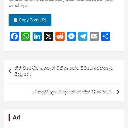
ගොස් ඇත .
Copy Post URL
F
W
Li
X
R
M
T
E
S
a
h
n
e
es
el
m
h
ce
at
ke
d
se
e
ail
ar
b
s
dI
di
n
gr
e
ලිපි
නීති විරෝධීව මත්පැන් විකිණු පෝට් සිටියේ අවන්හලට
o
A
n
t
g
a
යාත්‍රණය
සිදුවූ දේ .
o
p
er
m
k
p
වෙනියුසියුලාවේ භූමිකම්පවකින් 32 ක් මරුට .
Ad