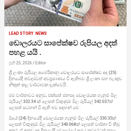
LEAD STORY
NEWS
ඩොලරයට සාපේක්ෂව රුපියල අදත්
පහළ යයි .
ජූනි 25, 2026
Editor
ශ්‍රී ලංකා රුපියල අමෙරිකානු ඩොලරයට සාපේක්ෂව අද (25)
දිනයේදී තවදුරටත් අවප්‍රමාණය වී ඇතිබව ශ්‍රී ලංකා මහ බැංකුව
නිකුත් කළ වාර්ථාවක දැක්වෙයි .
එම වාර්තාවට අනුව, එක්සත් ජනපද ඩොලරයක ගැනුම් මිල
රුපියල් 332.34 ක් ලෙසත් විකුණුම් මිල රුපියල් 342.037ක්
ලෙසත් සටහන් වී ඇති බව සඳහන් වේ .
ඊයේ (24) දිනයේදී ඩොලරයක ගැනුම් මිල රුපියල් 330.35ක්
ලෙසත් විකුණුම් මිල රුපියල් 340.068ක් ලෙසත් වාර්තා වී තිබූ
අතර, ඒ අනුව අද දිනයේදී ඩොලරයේ අගය තවදුරටත් ඉහළ