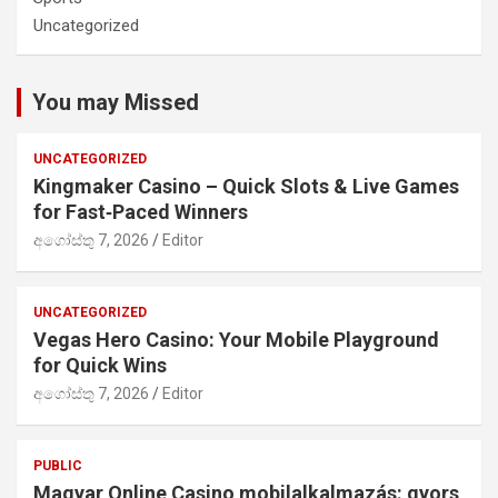
Uncategorized
You may Missed
UNCATEGORIZED
Kingmaker Casino – Quick Slots & Live Games
for Fast‑Paced Winners
අගෝස්තු 7, 2026
Editor
UNCATEGORIZED
Vegas Hero Casino: Your Mobile Playground
for Quick Wins
අගෝස්තු 7, 2026
Editor
PUBLIC
Magyar Online Casino mobilalkalmazás: gyors