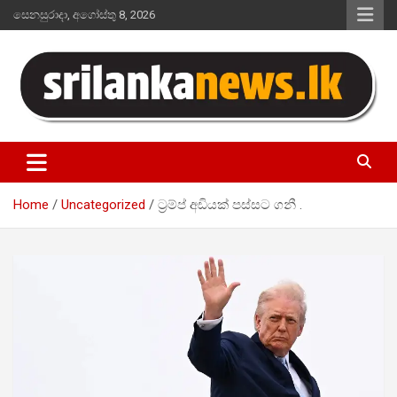
Skip
සෙනසුරාදා, අගෝස්තු 8, 2026
to
content
Sri Lanka News
Home
Uncategorized
ට්‍රම්ප් අඩියක් පස්සට ගනී .