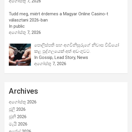
අගෝස්තු 7, 2026
Tudd meg, miért érdemes a Magyar Online Casino-t
választani 2026-ban
In public
අගෝස්තු 7, 2026
පොලිස්පති සහ අගවිනිසුරුගේ නිවාස වීඩියෝ
කළ පුද්ගලයෙක් අත් අඩංගුවට.
In Gossip, Lead Story, News
අගෝස්තු 7, 2026
Archives
අගෝස්තු 2026
ජූලි 2026
ජූනි 2026
මැයි 2026
අප්‍රේල් 2026