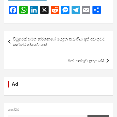
F
W
Li
X
R
M
T
E
S
a
h
n
e
es
el
m
h
ce
at
ke
d
se
e
ail
ar
b
s
dI
di
n
gr
e
ලිපි
පිඹුරෙක් සමග නර්තනයේ යෙදුන තරුණිය අත් අඩංගුවට
o
A
n
t
g
a
යාත්‍රණය
ගන්නට නියෝගයක්
o
p
er
m
k
p
බස් ගාස්තුව ඉහළ යයි
Ad
සෙවීම