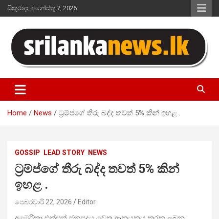
Skip
සිකුරාදා, අගෝස්තු 7, 2026
to
content
Sri Lanka News
Home
News
ට්‍රම්ප්ගේ තීරු බද්ද තවත් 5% කින් ඉහළ .
GOSSIP
LEAD STORY
NEWS
ට්‍රම්ප්ගේ තීරු බද්ද තවත් 5% කින්
ඉහළ .
පෙබරවාරි 22, 2026
Editor
අමෙරිකා එක්සත් ජනපදය වෙත ආනයනය කරනු ලබන