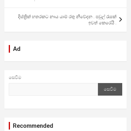
o
p
er
m
k
p
දිස්ත්‍රික් හතරකට නාය යාම් රතු නිවේදන . පවුල් රැසක්
ඉවත් කෙරෙයි .
Ad
සෙවීම
සෙවීම
Recommended