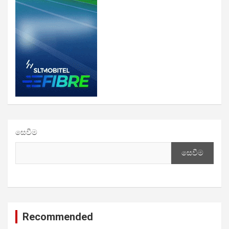
සෙවීම
සෙවීම
Recommended