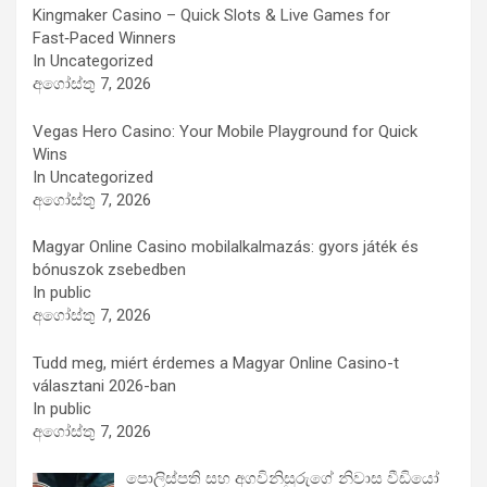
Kingmaker Casino – Quick Slots & Live Games for
Fast‑Paced Winners
In Uncategorized
අගෝස්තු 7, 2026
Vegas Hero Casino: Your Mobile Playground for Quick
Wins
In Uncategorized
අගෝස්තු 7, 2026
Magyar Online Casino mobilalkalmazás: gyors játék és
bónuszok zsebedben
In public
අගෝස්තු 7, 2026
Tudd meg, miért érdemes a Magyar Online Casino-t
választani 2026-ban
In public
අගෝස්තු 7, 2026
පොලිස්පති සහ අගවිනිසුරුගේ නිවාස වීඩියෝ