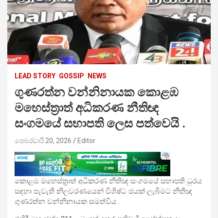
LEAD STORY
GOSSIP
NEWS
ගුණරත්න වන්නිනායක කොළඹ
මහෙස්ත්‍රාත් අධිකරණ නීතිඥ
සංගමයේ සභාපති ලෙස පත්වෙයි .
පෙබරවාරි 20, 2026
Editor
කොළඹ මහෙස්ත්‍රාත් අධිකරණ නීතිඥ සංගමයේ සභාපති ධුරය
සඳහා පැවැති නිලවරණයෙන් විශිෂ්ට ජයක් ලැබීමට නීතීඥ
ගුණරත්න වන්නිනායක සමත්විය .