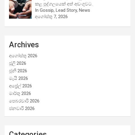
කළ පුද්ගලයෙක් අත් අඩංගුවට.
In Gossip, Lead Story, News
අගෝස්තු 7, 2026
Archives
අගෝස්තු 2026
ජූලි 2026
ජූනි 2026
මැයි 2026
අප්‍රේල් 2026
මාර්තු 2026
පෙබරවාරි 2026
ජනවාරි 2026
Categories