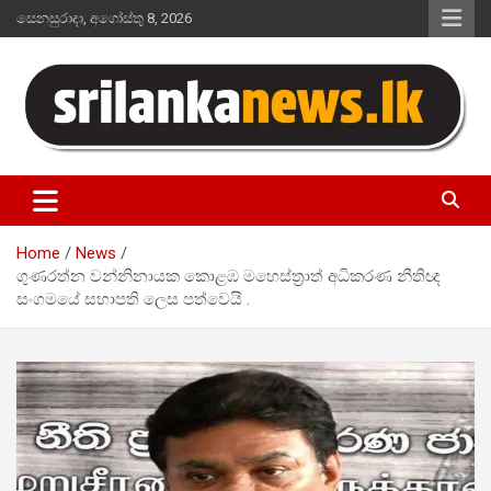
Skip
සෙනසුරාදා, අගෝස්තු 8, 2026
to
content
Sri Lanka News
Home
News
ගුණරත්න වන්නිනායක කොළඹ මහෙස්ත්‍රාත් අධිකරණ නීතිඥ
සංගමයේ සභාපති ලෙස පත්වෙයි .