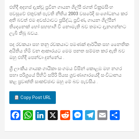
එහිදී අදහස් දැක්වූ ප්‍රවීන ගායන ශිල්පී ජගත් වික්‍රමසිංහ
පවසූවේ එතුවක් පැවති නීතිය 2003 වසරේදි සංශෝධනය කර
අති බවත් එම අවස්ථාවට ප්‍රසිද්ධ, ප්‍රවිණ, ගායන ශිල්පීන්
තිදෙනෙක් හෝ සහභාගී වී නොමැති බව තමාට දැනගන්නට
ලැබී තිබූ බවය.
පද රචකයා සහ තනු රචකයාට පමණක් ආර්ථික සහ නෛතික
අයිතිය හිමි වන ආකාරයට මෙම පනත සම්මත කර ඇති බව
ඔහු එහිදී පෙන්වා දුන්නේය .
ශ්‍රී ලාංකීය ගායක ගායිකා සංගමය විසින් කොළඹ මහ නගර
සභා පරිශ්‍රයේ පිහිටි සපිරි පියස ශ්‍රවණාගාරයේදී සංවිධානය
කළ ප්‍රවෘත්ති සාකච්ඡාව ඔහු මේ බව පැවසීය .
Copy Post URL
F
W
Li
X
R
M
T
E
S
a
h
n
e
es
el
m
h
ce
at
ke
d
se
e
ail
ar