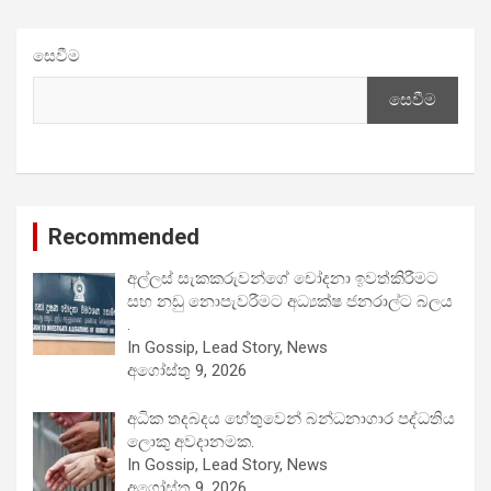
සෙවීම
සෙවීම
Recommended
අල්ලස් සැකකරුවන්ගේ චෝදනා ඉවත්කිරීමට
සහ නඩු නොපැවරීමට අධ්‍යක්ෂ ජනරාල්ට බලය
.
In Gossip, Lead Story, News
අගෝස්තු 9, 2026
අධික තදබදය හේතුවෙන් බන්ධනාගාර පද්ධතිය
ලොකු අවදානමක.
In Gossip, Lead Story, News
අගෝස්තු 9, 2026