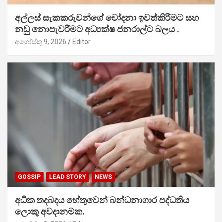
අල්ලස් සැකකරුවන්ගේ චෝදනා ඉවත්කිරීමට සහ
නඩු නොපැවරීමට අධ්‍යක්ෂ ජනරාල්ට බලය .
අගෝස්තු 9, 2026
Editor
GOSSIP
LEAD STORY
NEWS
අධික තදබදය හේතුවෙන් බන්ධනාගාර පද්ධතිය
ලොකු අවදානමක.