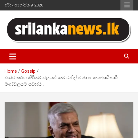
Skip
ඉරිදා, අගෝස්තු 9, 2026
to
content
Sri Lanka News
Home
Gossip
එක්ව තරඟ කිරීමේ වැදගත් කම රනිල් එ.ජා.ප. කෘත්‍යාධිකාරී
මණ්ඩලයට පවසයි .