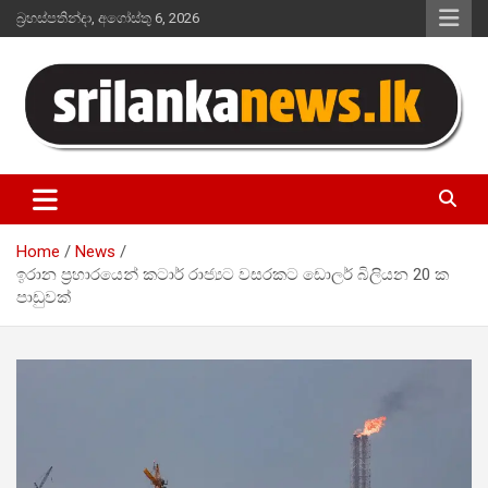
Skip
බ්‍රහස්පතින්දා, අගෝස්තු 6, 2026
to
content
Sri Lanka News
Home
News
ඉරාන ප්‍රහාරයෙන් කටාර් රාජ්‍යට වසරකට ඩොලර් බිලියන 20 ක
පාඩුවක්