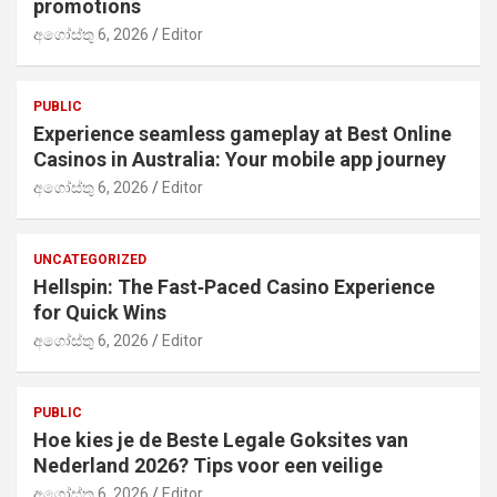
promotions
අගෝස්තු 6, 2026
Editor
PUBLIC
Experience seamless gameplay at Best Online
Casinos in Australia: Your mobile app journey
අගෝස්තු 6, 2026
Editor
UNCATEGORIZED
Hellspin: The Fast‑Paced Casino Experience
for Quick Wins
අගෝස්තු 6, 2026
Editor
PUBLIC
Hoe kies je de Beste Legale Goksites van
Nederland 2026? Tips voor een veilige
අගෝස්තු 6, 2026
Editor