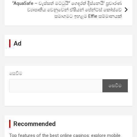
k
p
“AquaSafe – වැස්සත් මට්ටුයි” ගෙදරත් දිස්නෙයි’ ප්‍රචාරණ
ව්‍යාපෘතිය වෙනුවෙන් ඒෂියන් පේන්ට්ස් කෝස්වේ
සමාගමට ඉහළම Effie සම්මානයක්
Ad
සෙවීම
සෙවීම
Recommended
Top features of the best online casinos: explore mobile