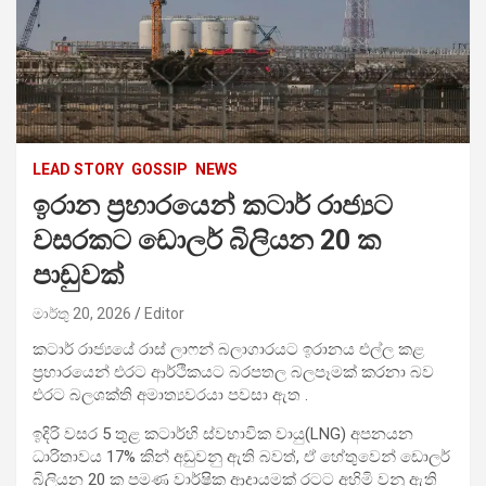
LEAD STORY
GOSSIP
NEWS
ඉරාන ප්‍රහාරයෙන් කටාර් රාජ්‍යට
වසරකට ඩොලර් බිලියන 20 ක
පාඩුවක්
මාර්තු 20, 2026
Editor
කටාර් රාජ්‍යයේ රාස් ලාෆන් බලාගාරයට ඉරානය එල්ල කළ
ප්‍රහාරයෙන් එරට ආර්ථිකයට බරපතල බලපෑමක් කරනා බව
එරට බලශක්ති අමාත්‍යවරයා පවසා ඇත .
ඉදිරි වසර 5 තුළ කටාර්හි ස්වභාවික වායු(LNG) අපනයන
ධාරිතාවය 17% කින් අඩුවනු ඇති බවත්, ඒ හේතුවෙන් ඩොලර්
බිලියන 20 ක පමණ වාර්ෂික ආදායමක් රටට අහිමි වනු ඇති