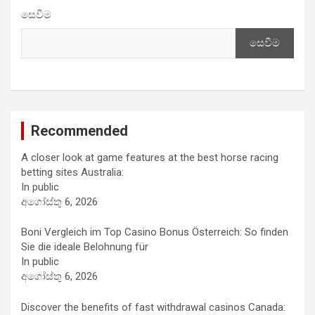
සෙවීම
සෙවීම
Recommended
A closer look at game features at the best horse racing
betting sites Australia:
In public
අගෝස්තු 6, 2026
Boni Vergleich im Top Casino Bonus Österreich: So finden
Sie die ideale Belohnung für
In public
අගෝස්තු 6, 2026
Discover the benefits of fast withdrawal casinos Canada: