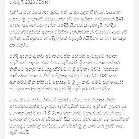
මාර්තු 7, 2026
Editor
ඉන්දීය සාගරයේ අනතුරට පත් යාත්‍රා දෙකකින් බේරාගෙන
දැනට ශ්‍රී ලංකාවේ රඳවාගෙන සිටිනා ඉරාන නාවිකයන් 240
දෙනා සම්බන්ධව ගන්න ඓදිරි පියවර කුමක්දැයි ඉන්දීය
මාධ්‍යවේදිනියක් අමාතය් විජිත හේරත්ගෙන් විමසීය . ඇය මේ
ප්‍රශ්ණය විමසූවේ නවදිල්ලියේ පැවැති රයිසිනා සංවාද සංසදය
අතරතුරය .
එහිදී අදහස් දැක්වු අමාත්‍ය විජිත හේරත් පැවසූවේ ඉරාන
නැවියන් නැවත එම රටට යැවීමේදී ශ්‍රී ලංකාව ජාත්‍යන්තර
නීතියට අනුව කටයුතු කිරීමට බැදී සිටිනා බවයි . එක්සත්
ජාතීන්ගේ සාගර නීතිය පිළිබඳ සම්මුතිය (UNCLOS) සහ
අන්තර්ජාතික නීතියට අනුකූලව ශ්‍රී ලංකාව මෙම ප්‍රශ්ණයේදී
කටයුතු කරනු ඇතිබව ඔහු එහිදී වැඩි දුරටත් පැවසීය .
කෙසේ වෙතත් රොයිටර් පුවත් සේවය ඇමරිකානු රාජ්‍ය
දෙපාර්තමේන්තුව උපුටා දල්ක්වමින් පවසා ඇත්තේ ඉරාන යුද
නෞකාවක් වන IRIS Dena නෞකාව මුහුදුබත්වීමෙන් පසු
බේරාගත් ඉරාන නාවිකයන් සිය රටට නොයවන ලෙස එක්සත්
ජනපදය කේබල් පණිවුඩයක් මගින් ශ්‍රී ලංකාවට බලපම් කර
ඇති බවයි.