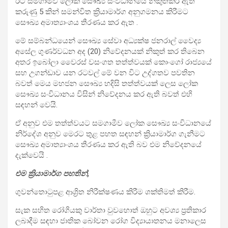
ඊට සමගාමීව ලෝක සෞඛ්‍ය සංවිධානයේ නිකුත්කර ඇති
කරුණු 5 කින් සමන්විත ක්‍රියාමාර්ග අනුගමනය කිරීමට
සෞඛ්‍ය අමාත්‍යාංශය තීරණය කර ඇත .
මේ සම්බන්ධයෙන් සෞඛ්‍ය සේවා අධ්‍යක්ෂ ජනරාල් වෛද්‍ය
අසේල ගුණර්වධන අද (20) නිවේදනයක් නිකුත් කර තිබෙන
අතර ඉබෝලා වෛරස් වසංගත තත්ත්වයක් කොංගෝ රාජ්‍යයේ
සහ උගන්ඩාව යන රටවල් මේ වන විට උද්ගතව පවතින
බවත් මෙය මහජන සෞඛ්‍ය හදිසි තත්ත්වයක් ලෙස ලෝක
සෞඛ්‍ය සංවිධානය විසින් නිවේදනය කර ඇති බවත් එහි
සඳහන් වෙයි.
ඒ අනුව එම තත්ත්වයට සමගාමීව ලෝක සෞඛ්‍ය සංවිධානයේ
නිර්දේශ අනුව මෙරට තුළ පහත සඳහන් ක්‍රියාමාර්ග ගැනීමට
සෞඛ්‍ය අමාත්‍යාංශය තීරණය කර ඇති බව එම නිවේදනයේ
දැක්වෙයි .
එම ක්‍රියාමාර්ග පහතින්,
ගුවන්තොටුපළ ආශ්‍රිත නිරීක්ෂණය කිරීම ශක්තිමත් කිරීම.
සැක සහිත රෝගියකු වාර්තා වුවහොත් ඔහුට අවශ්‍ය ප්‍රතිකාර
ලබාදීම සඳහා ජාතික බෝවන රෝග විද්‍යායාතනය මනාලෙස