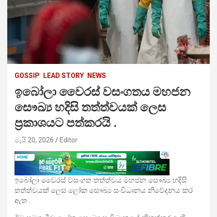
GOSSIP
LEAD STORY
NEWS
ඉබෝලා වෛරස් වසංගතය මහජන
සෞඛ්‍ය හදිසි තත්ත්වයක් ලෙස
ප්‍රකාශයට පත්කරයි .
මැයි 20, 2026
Editor
ඉබෝලා වෛරස් වසංගත තත්ත්වය මහජන සෞඛ්‍ය හදිසි
තත්ත්වයක් ලෙස ලෝක සෞඛ්‍ය සංවිධානය නිවේදනය කර
ඇත .