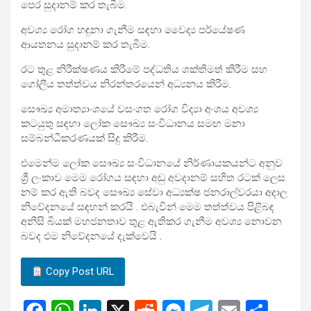
පෙර සුදානම් කර තැබීම.
අවශ්‍ය රෝග හඳුනා ගැනීම සඳහා වෛද්‍ය පර්යේෂණ
ආයතනය සුදානම් කර තැබීම.
රට තුළ නිරීක්ෂණය කිරීමේ පද්ධතිය ශක්තිමත් කිරීම සහ
ගෝලීය තත්ත්වය නිරන්තරයෙන් අධ්‍යනය කිරීම.
සෞඛ්‍ය අමාත්‍යාංශයේ වසංගත රෝග විද්‍යා අංශය අවශ්‍ය
කටයුතු සඳහා ලෝක සෞඛ්‍ය සංවිධානය සමඟ මනා
සම්බන්ධීකරණයක් සිදු කිරීම.
එමෙන්ම ලෝක සෞඛ්‍ය සංවිධානයේ නිර්ණායකයන්ට අනුව
ශ්‍රී ලංකාව මෙම රෝගය සඳහා අඩු අවදානම් සහිත රටක් ලෙස
නම් කර ඇති බවද සෞඛ්‍ය සේවා අධ්‍යක්ෂ ජනරාල්වරයා අදාල
නිවේදනයේ සඳහන් කරයි . එබැවින් මෙම තත්ත්වය පිළිබඳ
අනිසි බියක් මහජනතාව තුළ ඇතිකර ගැනීම අවශ්‍ය නොවන
බවද එම නිවේදනයේ දැක්වෙයි .
Copy Post URL