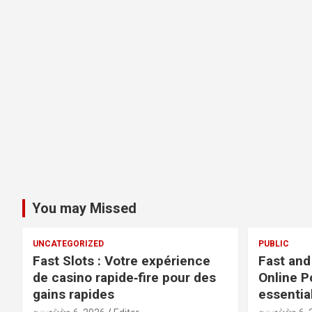
You may Missed
UNCATEGORIZED
PUBLIC
Fast Slots : Votre expérience
Fast and
de casino rapide‑fire pour des
Online P
gains rapides
essentia