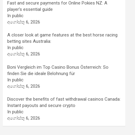
Fast and secure payments for Online Pokies NZ: A
player’s essential guide
In public
අගෝස්තු 6, 2026
A closer look at game features at the best horse racing
betting sites Australia:
In public
අගෝස්තු 6, 2026
Boni Vergleich im Top Casino Bonus Österreich: So
finden Sie die ideale Belohnung für
In public
අගෝස්තු 6, 2026
Discover the benefits of fast withdrawal casinos Canada:
Instant payouts and secure crypto
In public
අගෝස්තු 6, 2026