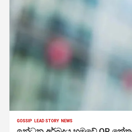
GOSSIP
LEAD STORY
NEWS
ඉන්ධන අර්බුදය හමුවේ QR කේතය ද