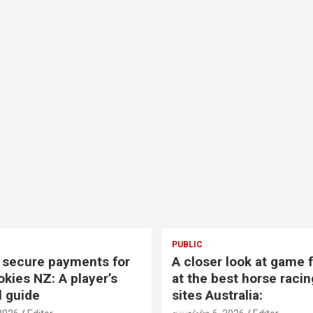
PUBLIC
 secure payments for
A closer look at game 
okies NZ: A player’s
at the best horse racin
l guide
sites Australia: