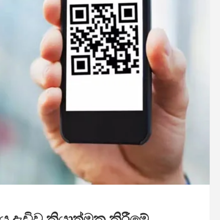
ැඩිව ක්‍රියාත්මක කිරීමේ