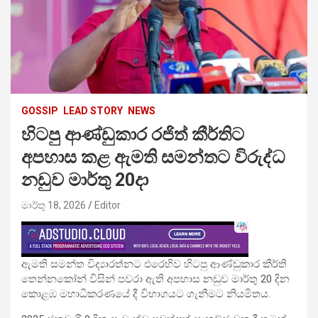
GOSSIP
LEAD STORY
NEWS
හිටපු ආණ්ඩුකාර රජිත් කීර්තිට
අපහාස කළ ඇමති සමන්තට විරුද්ධ
නඩුව මාර්තු 20දා
මාර්තු 18, 2026
Editor
ඇමති සමන්ත විද්‍යාරත්නට එරෙහිව හිටපු ආණ්ඩුකාර කීර්ති
තෙන්නකෝන් විසින් පවරා ඇති අපහාස නඩුව මාර්තු 20 දින
කොළඹ මහාධිකරණයේ දී විභාගයට ගැනීමට නියමිතය.