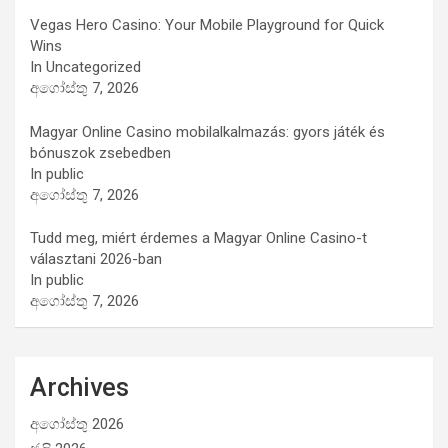
Vegas Hero Casino: Your Mobile Playground for Quick
Wins
In Uncategorized
අගෝස්තු 7, 2026
Magyar Online Casino mobilalkalmazás: gyors játék és
bónuszok zsebedben
In public
අගෝස්තු 7, 2026
Tudd meg, miért érdemes a Magyar Online Casino-t
választani 2026-ban
In public
අගෝස්තු 7, 2026
Archives
අගෝස්තු 2026