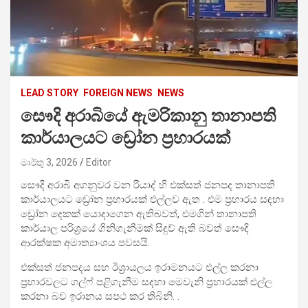
LEAD STORY
FOREIGN NEWS
NEWS
සෞදි අරාබියේ ඇමරිකානු තානාපති
කාර්යාලයට ඩ්‍රෝන ප්‍රහාරයක්
මාර්තු 3, 2026
Editor
සෞදි අරාබි අගනුවර වන රියාද් හි එක්සත් ජනපද තානාපති
කාර්යාලයට ඩ්‍රෝන ප්‍රහාරයක් එල්ලව ඇත . එම ප්‍රහාරය සඳහා
ඩ්‍රෝන දෙකක් යොදාගෙන ඇතිබවත්, එමගින් තානාපති
කාර්යාල පරිශ්‍රයේ ගිනිගැනීමක් සිදුව් ඇති බවත් සෞදි
ආරක්ෂක අමාත්‍යාංශය පවසයි.
එක්සත් ජනපදය සහ ඊශ්‍රායලය ඉරාමනයට එල්ල කරනා
ප්‍රහාරවලට ගල්ෆ් පළිගැනීම සදහා මෙවැනි ප්‍රහාරයක් එල්ල
කරනා බව ඉරානය සපථ කර තිබිනි. .