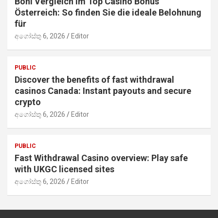
Boni Vergleich im Top Casino Bonus
Österreich: So finden Sie die ideale Belohnung
für
අගෝස්තු 6, 2026
Editor
PUBLIC
Discover the benefits of fast withdrawal
casinos Canada: Instant payouts and secure
crypto
අගෝස්තු 6, 2026
Editor
PUBLIC
Fast Withdrawal Casino overview: Play safe
with UKGC licensed sites
අගෝස්තු 6, 2026
Editor