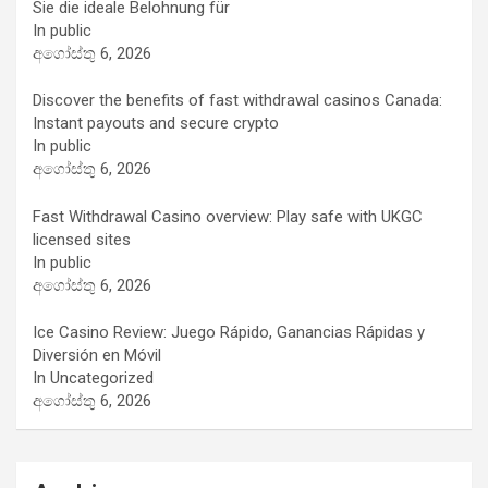
Sie die ideale Belohnung für
In public
අගෝස්තු 6, 2026
Discover the benefits of fast withdrawal casinos Canada:
Instant payouts and secure crypto
In public
අගෝස්තු 6, 2026
Fast Withdrawal Casino overview: Play safe with UKGC
licensed sites
In public
අගෝස්තු 6, 2026
Ice Casino Review: Juego Rápido, Ganancias Rápidas y
Diversión en Móvil
In Uncategorized
අගෝස්තු 6, 2026