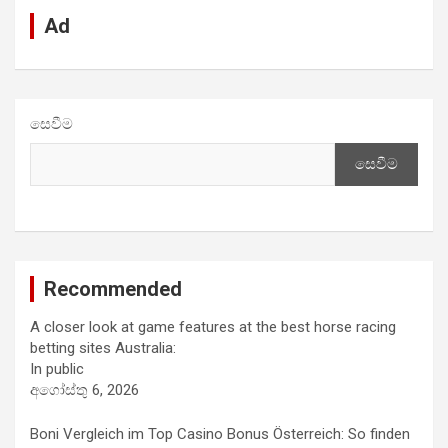
Ad
සෙවීම
සෙවීම
Recommended
A closer look at game features at the best horse racing
betting sites Australia:
In public
අගෝස්තු 6, 2026
Boni Vergleich im Top Casino Bonus Österreich: So finden