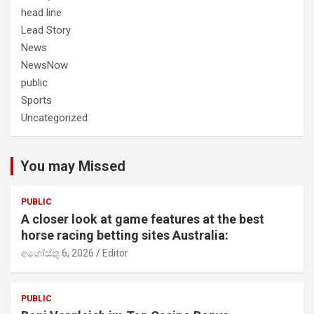
head line
Lead Story
News
NewsNow
public
Sports
Uncategorized
You may Missed
PUBLIC
A closer look at game features at the best
horse racing betting sites Australia:
අගෝස්තු 6, 2026
Editor
PUBLIC