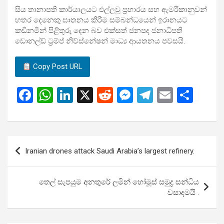
සිය තානාපති කාර්යාලයට එල්ලවූ ප්‍රහාරය සහ ඇමරිකානුවන්
හතර දෙනෙකු ඝාතනය කිරීම සම්බන්ධයෙන් ඉරානයට
කඩිනමින් පිළිතුරු දෙන බව එක්සත් ජනපද ජනාධිපති
ඩොනල්ඩ් ට්‍රම්ප් නිව්ස්නේෂන් මාධ්‍ය ආයතනය පවසයි.
Copy Post URL
F
W
Li
X
R
M
T
E
S
a
h
n
e
es
el
m
h
ce
at
ke
d
se
e
ail
ar
b
s
dI
di
n
gr
e
ලිපි
Iranian drones attack Saudi Arabia’s largest refinery.
o
A
n
t
g
a
යාත්‍රණය
o
p
er
m
තෙල් සැපයුම අනතුරේ ලමින් හෝමූස් සමුද්‍ර සන්ධිය
k
p
වසාදමයි .