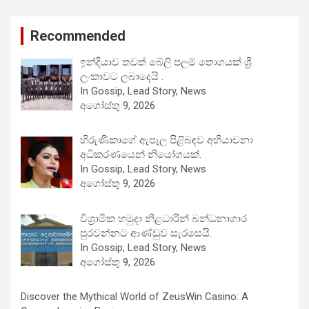
Recommended
ඉන්දියාව තවත් බේලි පලම් තොගයක් ශ්‍රී
ලංකාවට ලබාදෙයි .
In Gossip, Lead Story, News
අගෝස්තු 9, 2026
හිරුණිකාගේ ඇපෑල පිළිබඳව අභියාචනා
අධිකරණයෙන් නියෝගයක්.
In Gossip, Lead Story, News
අගෝස්තු 9, 2026
විශ්‍රාමික හමුදා නිළධාරින් බන්ධනාගාර
පුරවන්නට ආණ්ඩුව සැරසෙයි.
In Gossip, Lead Story, News
අගෝස්තු 9, 2026
Discover the Mythical World of ZeusWin Casino: A