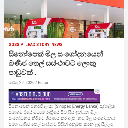
GOSSIP
LEAD STORY
NEWS
සිනෝපෙක් මිල සංශෝදනයෙන්
ඛණිජ තෙල් සස්ංථාවට ලොකු
පාඩුවක් .
මාර්තු 22, 2026
Editor
සිනොපෙක් එනර්ජි ලංකා (Sinopec Energy Lanka) පුද්ගලික
සමාගම ඊයේ මධ්‍යම රාත්‍රියේ සිට සිය ඉන්ධන මිල
සංශෝධනය කිරීමට තීරණය කර ඇත. නව මිල සංශෝධනය
සමග ඛණිජ තෙල් සංස්ථාව විසින් අනුමත කරන ලද සිල්ලර