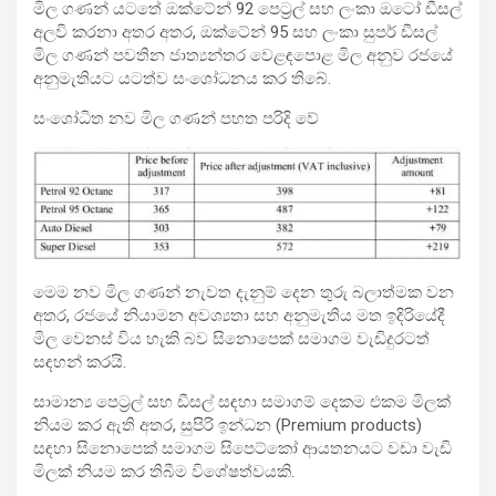
මිල ගණන් යටතේ ඔක්ටේන් 92 පෙට්‍රල් සහ ලංකා ඔටෝ ඩීසල්
අලවි කරනා අතර අතර, ඔක්ටේන් 95 සහ ලංකා සුපර් ඩීසල්
මිල ගණන් පවතින ජාත්‍යන්තර වෙළඳපොළ මිල අනුව රජයේ
අනුමැතියට යටත්ව සංශෝධනය කර තිබේ.
සංශෝධිත නව මිල ගණන් පහත පරිදි වේ
මෙම නව මිල ගණන් නැවත දැනුම් දෙන තුරු බලාත්මක වන
අතර, රජයේ නියාමන අවශ්‍යතා සහ අනුමැතිය මත ඉදිරියේදී
මිල වෙනස් විය හැකි බව සිනොපෙක් සමාගම වැඩිදුරටත්
සඳහන් කරයි.
සාමාන්‍ය පෙට්‍රල් සහ ඩීසල් සඳහා සමාගම් දෙකම එකම මිලක්
නියම කර ඇති අතර, සුපිරි ඉන්ධන (Premium products)
සඳහා සිනොපෙක් සමාගම සිපෙට්කෝ ආයතනයට වඩා වැඩි
මිලක් නියම කර තිබීම විශේෂත්වයකි.