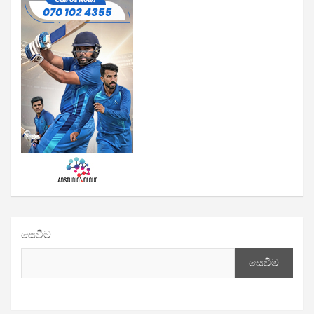
සෙවීම
සෙවීම