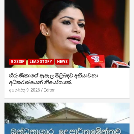
GOSSIP
LEAD STORY
NEWS
හිරුණිකාගේ ඇපෑල පිළිබඳව අභියාචනා
අධිකරණයෙන් නියෝගයක්.
අගෝස්තු 9, 2026
Editor