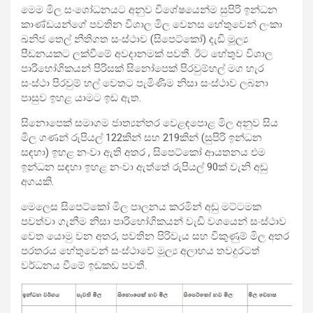
මෙම මිල සංශෝධනයට අනුව විශේෂයෙන්ම සුපිරි ඉන්ධන
කාණ්ඩයන්ගේ පවතින විශාල මිල වෙනස හේතුවෙන් ලංකා
ඛනිජ තෙල් නීතිගත සංස්ථාව (සිපෙට්කෝ) දැඩි මූල්‍ය
පීඩනයකට ලක්වීමේ අවදානමක් පවතී. ඊට හේතුව විශාල
පාරිභෝගිකයන් පිරිසක් සිනෝපෙක් පිරවුම්හල් මග හැර
සංස්ථා පිරවුම් හල් වෙතට පැමිණීම නිසා සංස්ථාව ලබනා
පාසුව ඉහළ යාමට ඉඩ ඇත.
සිනොපෙක් සමාගම ජාත්‍යන්තර වෙළඳපොළ මිල අනුව සිය
මිල ගණන් රුපියල් 122කින් සහ 219කින් (සුපිරි ඉන්ධන
සඳහා) ඉහළ නංවා ඇති අතර , සිපෙට්කෝ ආයතනය එම
ඉන්ධන සඳහා ඉහළ නංවා ඇත්තේ රුපියල් 90ක් වැනි අඩු
අගයකි.
මෙලෙස සිපෙට්කෝ මිල පාලනය කරමින් අඩු මට්ටමක
පවත්වා ගැනීම නිසා පාරිභෝගිකයන් වැඩි වශයෙන් සංස්ථාව
වෙත යොමු වන අතර, පවතින පිරිවැය සහ විකුණුම් මිල අතර
පරතරය හේතුවෙන් සංස්ථාවේ මූල්‍ය අලාභය තවදුරටත්
වර්ධනය වීමේ ඉඩකඩ පවතී.