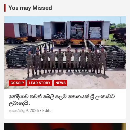
You may Missed
GOSSIP
LEAD STORY
NEWS
ඉන්දියාව තවත් බේලි පලම් තොගයක් ශ්‍රී ලංකාවට
ලබාදෙයි .
අගෝස්තු 9, 2026
Editor