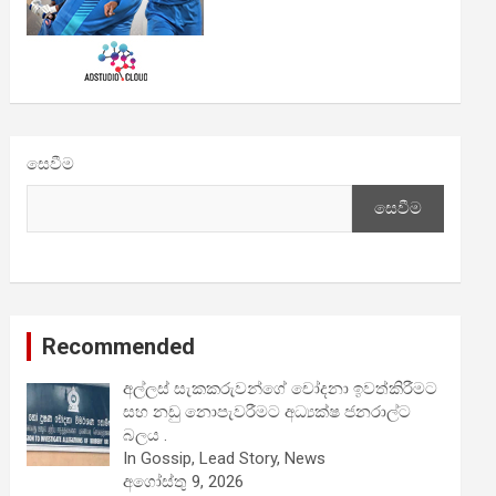
සෙවීම
සෙවීම
Recommended
අල්ලස් සැකකරුවන්ගේ චෝදනා ඉවත්කිරීමට
සහ නඩු නොපැවරීමට අධ්‍යක්ෂ ජනරාල්ට
බලය .
In Gossip, Lead Story, News
අගෝස්තු 9, 2026