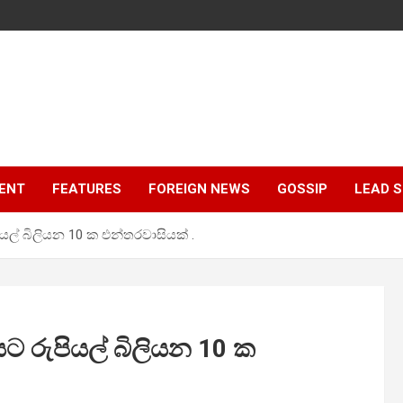
ENT
FEATURES
FOREIGN NEWS
GOSSIP
LEAD 
ියල් බිලියන 10 ක එන්තරවාසියක් .
යට රුපියල් බිලියන 10 ක