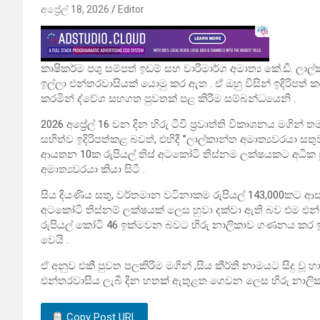
අප්‍රේල් 18, 2026
Editor
කෘෂිකර්ම පශු සම්පත් ඉඩම් සහ වාරිමාර්ග අමාත්‍ය කේ.ඩී. ලාල
ඉල්ලා එන්තරවාසියක් යොමු කර ඇත . ඒ ඔහු විසින් ඉදිරිපත්
කරමින් ද්වේශ සහගත පුවතක් පළ කිරීම සම්බන්ධයෙනි .
2026 අප්‍රේල් 16 වන දින හිරු ටීවී ප්‍රවෘත්ති විකාශනය මගින්
සහිත්ව ඉදිරිපත්කළ බවත්, එහිදී ”ලාල්කාන්ත අමාත්‍යවරයා 
ආයතන 10ක රුපියල් තිස් අටකෝටි තිස්නම ලක්ෂයකට අධික සු
අමාත්‍යවරයා කියා සිටී .
සිය දියණිය සතු, වර්තමාන වටිනාකම රුපියල් 143,000කට ආසන
අටකෝටි තිස්නම් ලක්ෂයක් ලෙස හුවා දක්වා ඇති බව එම එන්ත
රුපියල් කෝටි 46 ඉක්මවන බවට හිරු නාලිකාව ගණනය කර ඉදි
වෙයි .
ඒ අනුව එකී පුවත පලකිරිම මගින් ,සිය කීර්ති නාමයට සිදු වූ
එන්තරවාසිය ලැබී දින හතක් ඇතුළත ගෙවන ලෙස හිරු නාලික
Copy Post URL