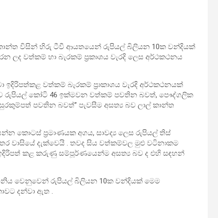
්කාන්ත විසින් හිරු ටීවී ආයතයෙන් රුපියල් බිලියන 10ක වන්දියක්
 කරන ලද වත්කම් හා බැරකම් ප්‍රකාශය වැරදි ලෙස අර්ථකථනය
 තමා ඉදිරිපත්කළ වත්කම් බැරකම් ප්‍රාකාශය වැරදි අර්ථකථනයක්
සතුව රුපියල් කෝටි 46 ඉක්මවන වත්කම් පවතින බවත්, පෞද්ගලික
රකුම්පත් පවතින බවත්” පැවසීම අසත්‍ය බව ලාල් කාන්ත
්න කොටස් ප්‍රමාණයක අගය, සාවද්‍ය ලෙස රුපියල් තිස්
ර වාසියේ දැක්වෙයි . තවද සිය වත්කම්වල මුළු වටිනාකම
රිපත් කළ කරුණු සම්පූර්ණයෙන්ම අසත්‍ය බව ද එහි සඳහන්
 හානිය වෙනුවෙන් රුපියල් බිලියන 10ක වන්දියක් මෙම
ාවට දන්වා ඇත .