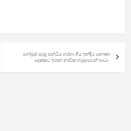
හෝමූස් සමුද්‍ර සන්ධිය හරහා ගිය ඉන්දීය නෞකා
දෙකකට ඉරාන නාවික හමුදාවෙන් බාධා .