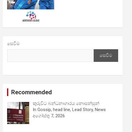
සෙවීම
සෙවීම
Recommended
කුරුවිට බන්ධනාගාරය නොසන්සුන්
In Gossip, head line, Lead Story, News
අගෝස්තු 7, 2026