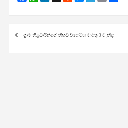
a
h
n
e
es
el
m
h
ce
at
ke
d
se
e
ail
ar
b
s
dI
di
n
gr
e
ලිපි
o
A
n
t
g
a
ග්‍රාම නිළධාරීන්ගේ නිහඬ විරෝධය මාර්තු 3 වැනිදා
යාත්‍රණය
o
p
er
m
k
p