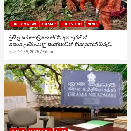
FOREIGN NEWS
GOSSIP
LEAD STORY
NEWS
බ්‍රසීලයේ හෙලිකොප්ටර් අනතුරකින්
කොලොම්බියානු කාන්තාවන් තිදෙනෙක් මරුට.
අගෝස්තු 9, 2026
Editor