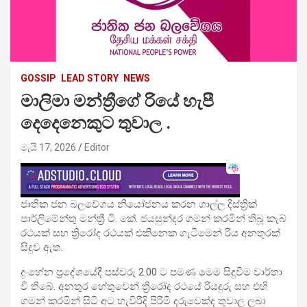
GOSSIP
LEAD STORY
NEWS
මාලිමා මන්ත්‍රීගේ රියේ හැපී
දෙදෙනෙකුට තුවාල .
මැයි 17, 2026
Editor
ජාතික ජන බලවේගය නියෝජනය කරන ගාල්ල දිස්ත්‍රික්
පාර්ලිමේන්තු මන්ත්‍රී ටී. කේ. ජයසුන්දර ගමන් කරමින් තිබූ කැබ්
රථයක් සහ ත්‍රිරෝද රථයක් එකිනෙක ගැටීමෙන් රිය අනතුරක්
සිදුව ඇත.
දුංහේන ප්‍රදේශයේදී පස්වරු 2.00 ට පමණ මෙම සිදුවීම වාර්තා
වී තිබේ. අනතුර හේතුවෙන් ත්‍රිරෝද රථයේ රියදුරු සහ එහි
ගමන් කරමින් සිටි අට හැවිරිදි පිරිමි දරුවෙක්ද තුවාල ලබා