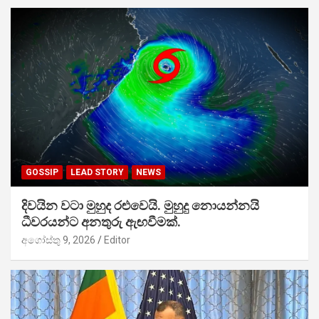
GOSSIP
LEAD STORY
NEWS
දිවයින වටා මුහුද රළුවෙයි. මුහුදු නොයන්නයි
ධීවරයන්ට අනතුරු ඇඟවීමක්.
අගෝස්තු 9, 2026
Editor