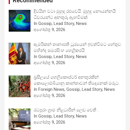
Recommended
දිවයින වටා මුහුද රළුවෙයි. මුහුදු නොයන්නයි
ධීවරයන්ට අනතුරු ඇඟවීමක්.
In Gossip, Lead Story, News
අගෝස්තු 9, 2026
ඇමරිකන් තානාපති ධූරයෙන් ඉවත්වීමට හේතුව
මහින්ද සමරසිංහ හෙළිකරයි
In Gossip, Lead Story, News
අගෝස්තු 9, 2026
බ්‍රසීලයේ හෙලිකොප්ටර් අනතුරකින්
කොලොම්බියානු කාන්තාවන් තිදෙනෙක් මරුට.
In Foreign News, Gossip, Lead Story, News
අගෝස්තු 9, 2026
රටපුරා ග්‍රාම නිළධාරීන් ලෙඩ වෙති .
In Gossip, Lead Story, News
අගෝස්තු 9, 2026