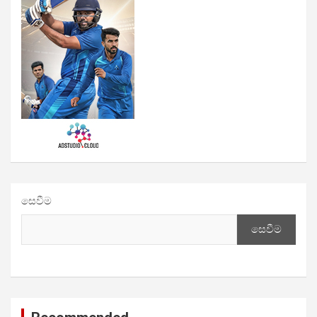
සෙවීම
සෙවීම