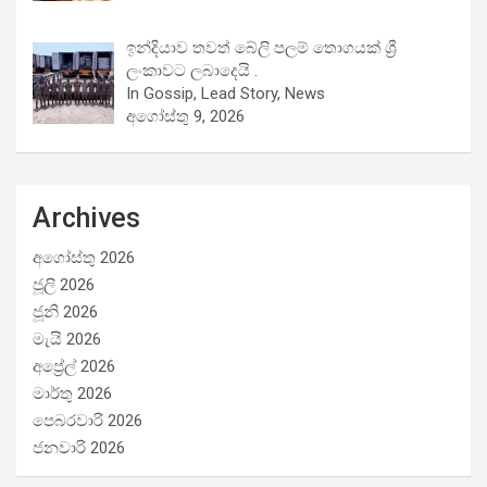
ඉන්දියාව තවත් බේලි පලම් තොගයක් ශ්‍රී
ලංකාවට ලබාදෙයි .
In Gossip, Lead Story, News
අගෝස්තු 9, 2026
Archives
අගෝස්තු 2026
ජූලි 2026
ජූනි 2026
මැයි 2026
අප්‍රේල් 2026
මාර්තු 2026
පෙබරවාරි 2026
ජනවාරි 2026