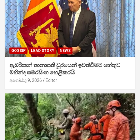
GOSSIP
LEAD STORY
NEWS
ඇමරිකන් තානාපති ධූරයෙන් ඉවත්වීමට හේතුව
මහින්ද සමරසිංහ හෙළිකරයි
අගෝස්තු 9, 2026
Editor