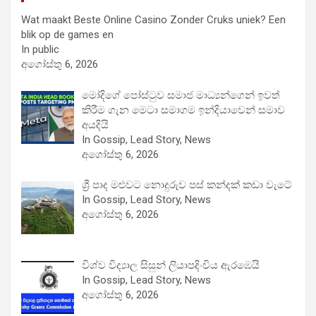
Wat maakt Beste Online Casino Zonder Cruks uniek? Een
blik op de games en
In public
අගෝස්තු 6, 2026
මෝදිගේ පෝස්ටුව සමාජ මාධ්‍යන්ගෙන් ඉවත්
කිරීම ගැන මෙටා සමාගම ඉන්දියාවෙන් සමාව
අයදියි
In Gossip, Lead Story, News
අගෝස්තු 6, 2026
ශ්‍රී පාද මළුවට නොදුරුව පස් කන්දක් කඩා වැටේ
In Gossip, Lead Story, News
අගෝස්තු 6, 2026
විශ්ව විද්‍යාල සිසුන් ලියාපදිංචිය ඇරඹෙයි
In Gossip, Lead Story, News
අගෝස්තු 6, 2026