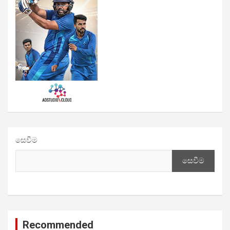
සෙවීම
සෙවීම
Recommended