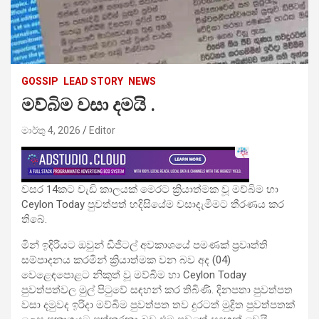
GOSSIP
LEAD STORY
NEWS
මව්බිම වසා දමයි .
මාර්තු 4, 2026
Editor
වසර 14කට වැඩි කාලයක් මෙරට ක්‍රියාත්මක වූ මව්බිම හා
Ceylon Today පුවත්පත් හදිසියේම වසාදැමීමට තීරණය කර
තිබේ.
මින් ඉදිරියට ඔවුන් ඩිජිටල් අවකාශයේ පමණක් ප්‍රවෘත්ති
සම්පාදනය කරමින් ක්‍රියාත්මක වන බව අද (04)
වෙළෙඳපොළට නිකුත් වූ මව්බිම හා Ceylon Today
පුවත්පත්වල මුල් පිටුවේ සඳහන් කර තිබිණි. දිනපතා පුවත්පත
වසා දමුවද ඉරිදා මව්බිම පුවත්පත තව දුරටත් මුද්‍රිත පුවත්පතක්