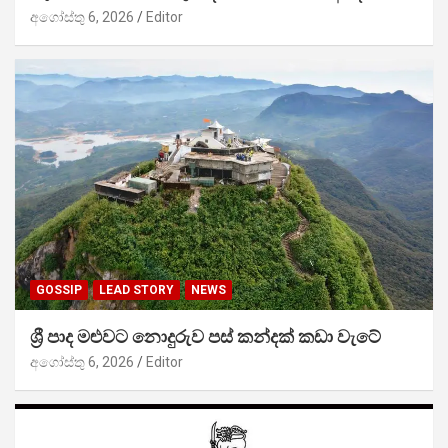
අගෝස්තු 6, 2026
Editor
GOSSIP
LEAD STORY
NEWS
ශ්‍රී පාද මළුවට නොදුරුව පස් කන්දක් කඩා වැටේ
අගෝස්තු 6, 2026
Editor