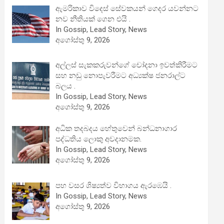
ඇමරිකාව විදෙස් සේවකයන් ගෙදර යවන්නට
නව නීතියක් ගෙන එයි .
In Gossip, Lead Story, News
අගෝස්තු 9, 2026
අල්ලස් සැකකරුවන්ගේ චෝදනා ඉවත්කිරීමට
සහ නඩු නොපැවරීමට අධ්‍යක්ෂ ජනරාල්ට
බලය .
In Gossip, Lead Story, News
අගෝස්තු 9, 2026
අධික තදබදය හේතුවෙන් බන්ධනාගාර
පද්ධතිය ලොකු අවදානමක.
In Gossip, Lead Story, News
අගෝස්තු 9, 2026
පහ වසර ශිෂ්‍යත්ව විභාගය ඇරඹෙයි .
In Gossip, Lead Story, News
අගෝස්තු 9, 2026