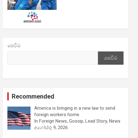
සෙවීම
සෙවීම
Recommended
America is bringing in a new law to send
foreign workers home.
In Foreign News, Gossip, Lead Story, News
අගෝස්තු 9, 2026