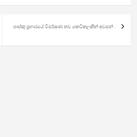
පාස්කු ප්‍රහාරයේ විමර්ෂණ තව කෙටිකලකින් අවසන් .