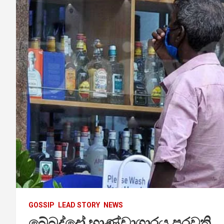
GOSSIP
LEAD STORY
NEWS
බේබද්දෝ භාණ්ඩාගාරය පුරවති .