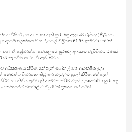
න්තුව විසින් උපයා ගෙන ඇති සුරා බදු ආදායම රුපියල් බිලියන
බූ ආදායම් ඉලක්කය වන රුපියල් බිලියන 61.95 ඉක්මවා යාමකි .
ී. එන්. ඒ. ප්‍රේමරත්න පවසනුයේ සුරාබදු ආදායම වැඩිවීමට රජයේ
පූර්ණ කැපවීම හේතු වී ඇති බවය .
 අධීක්ෂණය කිරීම, මත්පැන් බෝතල් මත ආරක්ෂිත මුද්‍රා
ම්බන්ධ විමර්ශන තීව්‍ර කර වැටලීම් පුළුල් කිරීම, මත්පැන්
ීම හා නීතිය දැඩිව ක්‍රියාත්මක කිරීම වැනි උපායමාර්ග සුරා බදු
ොමසාරිස් ජනරාල් වැඩිදුරටත් ප්‍රකාශ කර සිටියි.