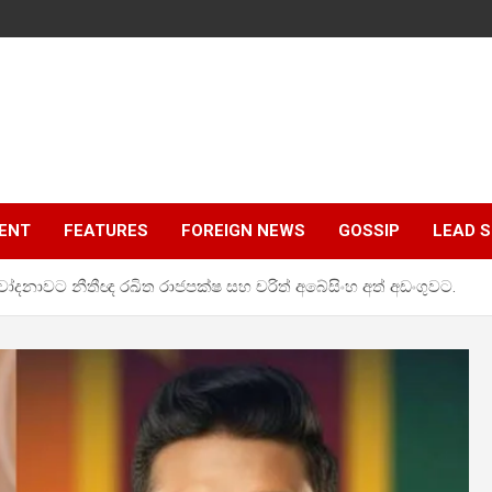
ENT
FEATURES
FOREIGN NEWS
GOSSIP
LEAD 
දනාවට නීතීඥ රඛිත රාජපක්ෂ සහ චරිත් අබේසිංහ අත් අඩංගුවට.