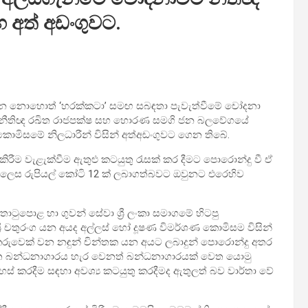
හ අත් අඩංගුවට.
රත්න නොහොත් ‘හරක්කටා’ සමඟ සබඳතා පැවැත්වීමේ චෝදනා
ා වන නීතිඥ රඛිත රාජපක්ෂ සහ හොරණ සමගි ජන බලවේගයේ
ොමිසමේ නිලධාරීන් විසින් අත්අඩංගුවට ගෙන තිබේ.
රීම වැළැක්වීම ඇතුළු කටයුතු රැසක් කර දීමට පොරොන්දු වී ඒ
ක් ලෙස රුපියල් කෝටි 12 ක් ලබාගත්බවට ඔවුනට එරෙහිව
ොටුපොළ හා ගුවන් සේවා ශ්‍රී ලංකා සමාගමේ හිටපු
රී චතුරංග යන අයද අල්ලස් හෝ දූෂණ විමර්ශණ කොමිසම විසින්
කරුවෙක් වන නඳුන් චින්තක යන අයට ලබාදුන් පොරොන්දු අතර
‍ෂිත බන්ධනාගාරය හැර වෙනත් බන්ධනාගාරයක් වෙත යොමු
හස් කරදීම සඳහා අවශ්‍ය කටයුතු කරදීමද ඇතුලත් බව වාර්තා වේ