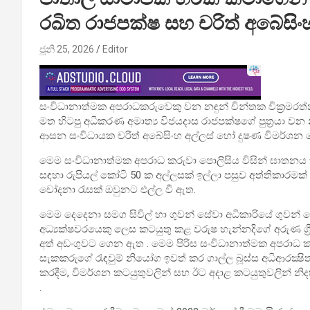
රඛිත රාජපක්ෂ සහ චරිත් අබේසිං
ජූනි 25, 2026
Editor
සංවිධානාත්මක අපරාධකරුවෙකු වන නඳුන් චින්තක වික්‍රම
මත හිටපු අධිකරණ අමාත්‍ය විජයදාස රාජපක්ෂගේ පුත්‍රය
ආසන සංවිධායක චරිත් අබේසිංහ අල්ලස් හෝ දුෂණ විමර්ශන ක
මෙම සංවිධානාත්මක අපරාධ කරුවා පොලිසිය විසින් ඝාතනය කි
සඳහා රුපියල් කෝටි 50 ක අල්ලසක් ඉල්ලා පසුව අත්තිකාරම
චෝදනා රැසක් ඔවුනට එල්ල වී ඇත.
මෙම දෙදෙනා සමග සිවිල් හා ගුවන් සේවා අධිකාරියේ ගුවන් ත
අධ්‍යක්ෂවරයෙකු ලෙස කටයුතු කළ වරුෂ හැන්නදිගේ අරුණ ශ්‍
අත් අඩංගුවට ගෙන ඇත . මෙම පිරිස සංවිධානාත්මක අපරාධ 
සැකකරුගේ රැඳවුම් නියෝග ඉවත් කර ගාල්ල බූස්ස අධිආරක්
කරදීම, විමර්ශන කටයුතුවලින් සහ ඊට අදාළ කටයුතුවලින් නිද
.