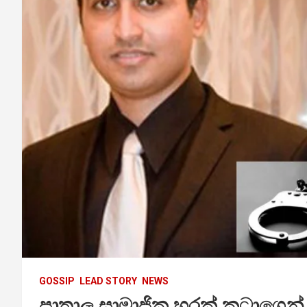
GOSSIP
LEAD STORY
NEWS
පාතාල සාමාජික හරක් කටාගෙන