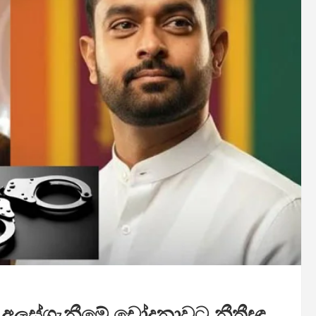
් අලස්ගැනීමේ චෝදනාවට නීතීඥ