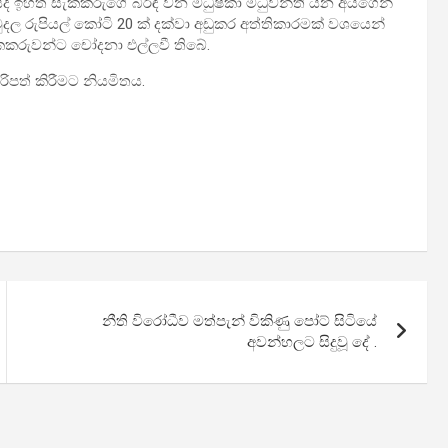
යයේදී ඉහත සැකකරුගේ බිරිඳ වන මධුෂිකා මධුවන්ති යන අයගෙන්
මුදල රුපියල් කෝටි 20 ක් දක්වා අඩුකර අත්තිකාරමක් වශයෙන්
ැකකරුවන්ට චෝදනා එල්ලවී තිබේ.
ිපත් කිරීමට නියමිතය.
නීති විරෝධීව මත්පැන් විකිණු පෝට් සිටියේ
අවන්හලට සිදුවූ දේ .