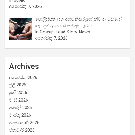
අගෝස්තු 7, 2026
පොලිස්පති සහ අගවිනිසුරුගේ නිවාස වීඩියෝ
කළ පුද්ගලයෙක් අත් අඩංගුවට.
In Gossip, Lead Story, News
අගෝස්තු 7, 2026
Archives
අගෝස්තු 2026
ජූලි 2026
ජූනි 2026
මැයි 2026
අප්‍රේල් 2026
මාර්තු 2026
පෙබරවාරි 2026
ජනවාරි 2026