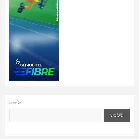
සෙවීම
සෙවීම