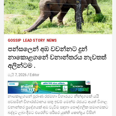
GOSSIP
LEAD STORY
NEWS
පන්සලෙන් අඹ වවන්නට දුන්
නාකොළගනේ වනාන්තරය නැවතත්
අලින්ටම .
මැයි 7, 2026
Editor
නාකොළගනේ පුරාණ රජමහා විහාරයට නින්දගමක් යයි
පවසමින් විහාරස්ථානය සතු ඉඩම් මෙන්ම රජයට අයත් විශාල
වනාන්තර ප්‍රදේශයක් අඹ වැවීම සඳහා පෞද්ගලික සමාගමකට
බද්දට ලබා දීමට එරෙහිව පරිසර යුක්ති කෙන්ද්‍රය විසින්