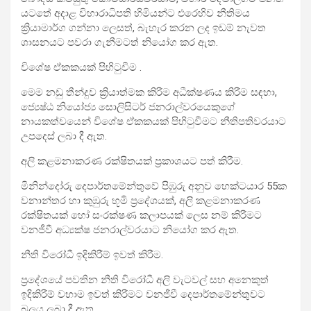
යටතේ අදාළ විහාරාධිපති හිමියන්ට එරෙහිව නීතිමය
ක්‍රියාමාර්ග ගන්නා ලෙසත්, බැහැර කරන ලද ඉඩම් නැවත
ශාසනයට පවරා ගැනීමටත් නියෝග කර ඇත.
විශේෂ ඒකකයක් පිහිටුවීම .
මෙම නඩු තීන්දුව ක්‍රියාත්මක කිරීම අධීක්ෂණය කිරීම සඳහා,
ජ්‍යෙෂ්ඨ නියෝජ්‍ය සොලිසිටර් ජනරාල්වරයෙකුගේ
නායකත්වයෙන් විශේෂ ඒකකයක් පිහිටුවීමට නීතිපතිවරයාට
උපදෙස් ලබා දී ඇත.
අලි කළමනාකරණ රක්ෂිතයක් ප්‍රකාශයට පත් කිරීම.
මිනින්දෝරු දෙපාර්තමේන්තුවේ පිඹුරු අනුව හෙක්ටයාර 55ක
වනාන්තර හා කුඹුරු භූමි ප්‍රදේශයක්, අලි කළමනාකරණ
රක්ෂිතයක් හෝ සංරක්ෂණ කලාපයක් ලෙස නම් කිරීමට
වනජීවී අධ්‍යක්ෂ ජනරාල්වරයාට නියෝග කර ඇත.
නීති විරෝධී ඉදිකිරීම් ඉවත් කිරීම.
ප්‍රදේශයේ පවතින නීති විරෝධී අලි වැටවල් සහ අනෙකුත්
ඉදිකිරීම් වහාම ඉවත් කිරීමට වනජීවී දෙපාර්තමේන්තුවට
බලය ලබා දී ඇත.