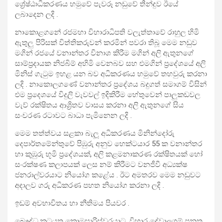
ශ්‍රේෂ්ඨාධිකරණය හමුවේ පැවරූ නඩුවේ තීන්දුව ඊයේ
ලබාදෙන ලදි .
නාකොළගනේ රජමහා විහාරාධිපති වලැත්තාවේ රාහුල හිමි
ඇතුලු පිරිසක් විත්තිකරුවන් කරමින් පවරා තිබූ මෙම නඩුව
මගින් රජයේ වනාන්තර විනාශ කිරීම මගින් අලි ඇතුනගේ
සාම්ප්‍රදායක නිජබිම් අහිමි වෙනබව සහ එමගින් ප්‍රදේශයේ අලි
මිනිස් ගැටුම ඉහළ යන බව අධිකරණය හමුවේ තහවුරු කරනා
ලදි . නාකොලගණේ වනාන්තර ප්‍රදේශය බදුගත් සමාගම් විසින්
එම ප්‍රදෙශයේ විදුලි වැවවල් ඉදිකිරීම හේතුවෙන් පාලුකඩවල
වැව් රක්ෂිතය ආශ්‍රිතව වාසය කරනා අලි ඇතුනගේ සිය
සංචරණ රටාවට බාධා පැමිනෙන ලදි .
මෙම තත්ත්වය සළකා බැලූ අධිකරණය මිනින්දෝරු
දෙපාර්තමේන්තුවේ පිඹුරු අනුව හෙක්ටයාර 55 ක වනාන්තර
හා කුඹුරු භූමි ප්‍රදේශයක්, අලි කළමනාකරණ රක්ෂිතයක් හෝ
සංරක්ෂණ කලාපයක් ලෙස නම් කිරීමට වනජීවී අධ්‍යක්ෂ
ජනරාල්වරයාට නියෝග කළේය . ඊට අමතරව මෙම නඩුවට
අදාලව ගරු අධිකරණ පහත නියෝග කරනා ලදි .
ඉඩම් අවභාවිතය හා නීතිමය පියවර .
බෞද්ධ කටයුතු කොමසාරිස්වරයාට, විහාර දේවාලගම් පනත