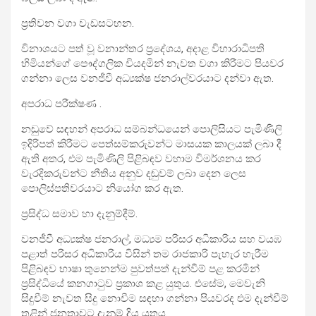
ප්‍රතිවන වගා වැඩසටහන.
විනාශයට පත් වූ වනාන්තර ප්‍රදේශය, අදාළ විහාරාධිපති
හිමියන්ගේ පෞද්ගලික වියදමින් නැවත වගා කිරීමට පියවර
ගන්නා ලෙස වනජීවී අධ්‍යක්ෂ ජනරාල්වරයාට දන්වා ඇත.
අපරාධ පරීක්ෂණ .
නඩුවේ සඳහන් අපරාධ සම්බන්ධයෙන් පොලිසියට පැමිණිලි
ඉදිරිපත් කිරීමට පෙත්සම්කරුවන්ට මාසයක කාලයක් ලබා දී
ඇති අතර, එම පැමිණිලි පිළිබඳව වහාම විමර්ශනය කර
වැරදිකරුවන්ට නීතිය අනුව දඬුවම් ලබා දෙන ලෙස
පොලිස්පතිවරයාට නියෝග කර ඇත.
ප්‍රසිද්ධ සමාව හා දැනුම්දීම්.
වනජීවී අධ්‍යක්ෂ ජනරාල්, මධ්‍යම පරිසර අධිකාරිය සහ වයඹ
පළාත් පරිසර අධිකාරිය විසින් තම රාජකාරි පැහැර හැරීම
පිළිබඳව භාෂා තුනෙන්ම පුවත්පත් දැන්වීම් පළ කරමින්
ප්‍රසිද්ධියේ කනගාටුව ප්‍රකාශ කළ යුතුය. එසේම, මෙවැනි
සිදුවීම් නැවත සිදු නොවීම සඳහා ගන්නා පියවරද එම දැන්වීම්
තුළින් ජනතාවට දැනුම් දිය යුතුය.