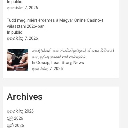
In public
අගෝස්තු 7, 2026
Tudd meg, miért érdemes a Magyar Online Casino-t
választani 2026-ban
In public
අගෝස්තු 7, 2026
පොලිස්පති සහ අගවිනිසුරුගේ නිවාස වීඩියෝ
කළ පුද්ගලයෙක් අත් අඩංගුවට.
In Gossip, Lead Story, News
අගෝස්තු 7, 2026
Archives
අගෝස්තු 2026
ජූලි 2026
ජූනි 2026