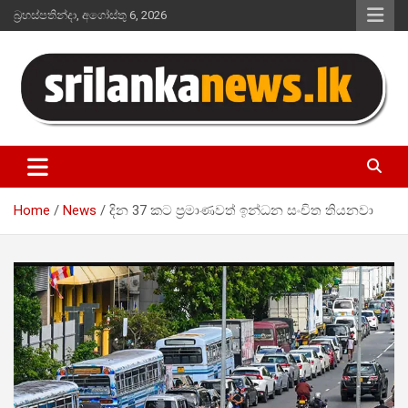
Skip
බ්‍රහස්පතින්දා, අගෝස්තු 6, 2026
to
content
Sri Lanka News
Home
News
දින 37 කට ප්‍රමාණවත් ඉන්ධන සංචිත තියනවා