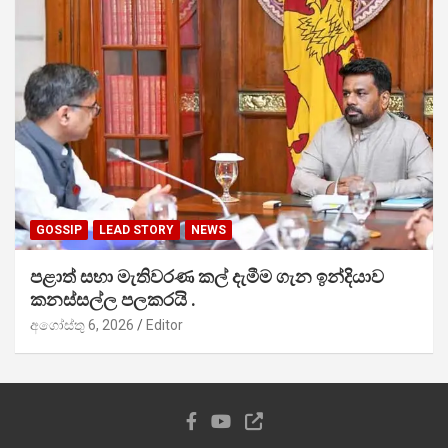
GOSSIP
LEAD STORY
NEWS
පළාත් සභා මැතිවරණ කල් දැමීම ගැන ඉන්දියාව
කනස්සල්ල පලකරයි .
අගෝස්තු 6, 2026
Editor