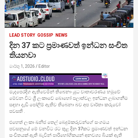
LEAD STORY
GOSSIP
NEWS
දින 37 කට ප්‍රමාණවත් ඉන්ධන සංචිත
තියනවා
මාර්තු 1, 2026
Editor
මැදපෙරදිග ඇතිවෙමින් තිබෙනා යුධ වාතාවරණය හමුවේ
මේවන විට ශ්‍රී ලංකාවේ බොහෝ පලාත්වල ඉන්ධන ලබාගනීම
සඳහා දැඩි පෝලිම් ඇතිව තිබෙනා බව අප වාර්තා කරුවෝ
පවසති .
එහෙත් ලංකා ඛනිජ තෙල් බෙදුම්කරුවන්ගේ සංගමය
පවසනුයේ මේ වනවිට රට තුළ දින 37කට ප්‍රමාණවත් ඉන්ධන
සංචිතයක් ඇති බැවින් පාරිභෝගිකයන් අනවශ්‍ය බියක් ඇති