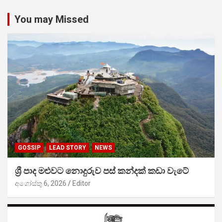
You may Missed
GOSSIP
LEAD STORY
NEWS
ශ්‍රී පාද මළුවට නොදුරුව පස් කන්දක් කඩා වැටේ
අගෝස්තු 6, 2026
Editor