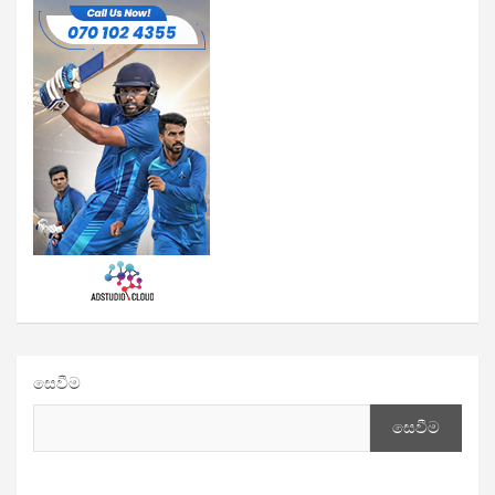
සෙවීම
සෙවීම