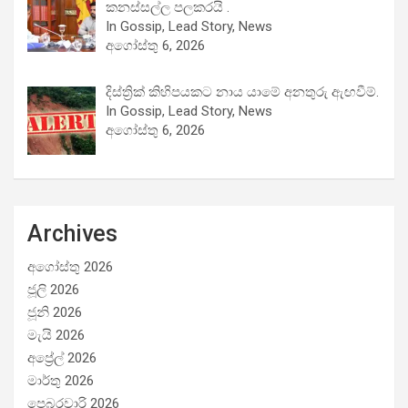
කනස්සල්ල පලකරයි .
In Gossip, Lead Story, News
අගෝස්තු 6, 2026
දිස්ත්‍රික් කිහිපයකට නාය යාමේ අනතුරු ඇඟවීම්.
In Gossip, Lead Story, News
අගෝස්තු 6, 2026
Archives
අගෝස්තු 2026
ජූලි 2026
ජූනි 2026
මැයි 2026
අප්‍රේල් 2026
මාර්තු 2026
පෙබරවාරි 2026