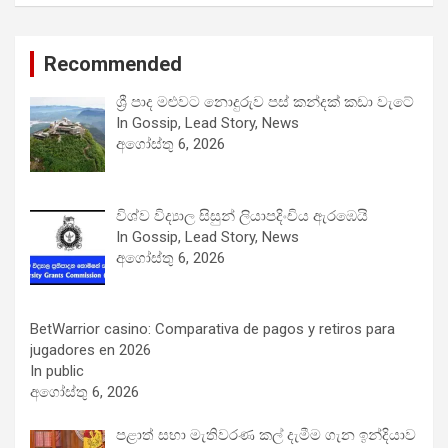
Recommended
ශ්‍රී පාද මළුවට නොදුරුව පස් කන්දක් කඩා වැටේ
In Gossip, Lead Story, News
අගෝස්තු 6, 2026
විශ්ව විද්‍යාල සිසුන් ලියාපදිංචිය ඇරඹෙයි
In Gossip, Lead Story, News
අගෝස්තු 6, 2026
BetWarrior casino: Comparativa de pagos y retiros para
jugadores en 2026
In public
අගෝස්තු 6, 2026
පළාත් සභා මැතිවරණ කල් දැමීම ගැන ඉන්දියාව