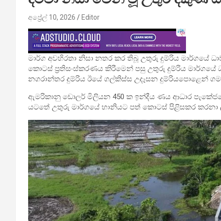
අප්‍රේල් 10, 2026
Editor
මාර්ග අවහිරතා නිසා නතර කර තිබූ උතුරු දුම්රිය මාර්ගයේ 
කොටස් ප්‍රතිසංස්කරණය කිරීමෙන් පසු උතුරු දුම්රිය මාර්ග
නගරාන්තර දුම්රිය ඊයේ ගල්කිස්ස උදෑසන දුම්රියපොළෙන් ගම
ඇමරිකානු ඩොලර් මිලියන 450 ක ඉන්දීය ණය ආධාර පැකේජය
යටතේ උතුරු මාර්ගයේ හානියට පත් කොටස් පිළිසකර කරනා ලද