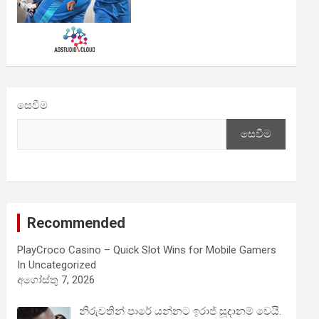
සෙවීම
සෙවීම
Recommended
PlayCroco Casino – Quick Slot Wins for Mobile Gamers
In Uncategorized
අගෝස්තු 7, 2026
නිරුවතින් පාරේ යන්නට ඉරාජ් සූදානම් වෙයි.