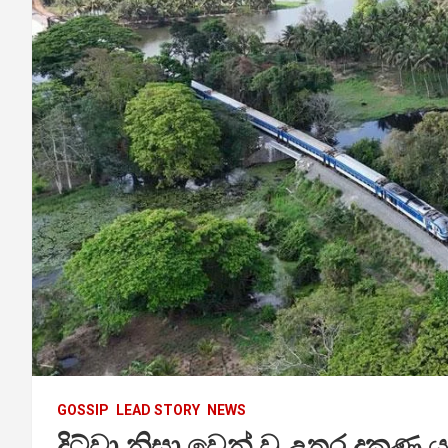
GOSSIP
LEAD STORY
NEWS
දිට්වා නිසා වෙන් වූ උතුර දකුණ ය