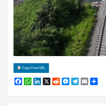
Copy Post URL
F
W
Li
X
R
M
T
E
S
a
h
n
e
es
el
m
h
ce
at
ke
d
se
e
ail
ar
b
s
dI
di
n
gr
e