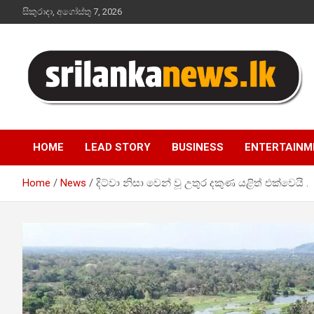
Skip
සිකුරාදා, අගෝස්තු 7, 2026
to
content
Sri Lanka News
HOME
LEAD STORY
BUSINESS
ENTERTAINM
Home
News
දිට්වා නිසා වෙන් වූ උතුර දකුණ යළිත් එක්වෙයි .